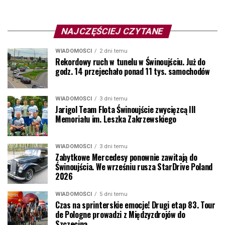
NAJCZĘŚCIEJ CZYTANE
WIADOMOŚCI
2 dni temu
Rekordowy ruch w tunelu w Świnoujściu. Już do
godz. 14 przejechało ponad 11 tys. samochodów
WIADOMOŚCI
3 dni temu
Jarigol Team Flota Świnoujście zwycięzcą III
Memoriału im. Leszka Zakrzewskiego
WIADOMOŚCI
3 dni temu
Zabytkowe Mercedesy ponownie zawitają do
Świnoujścia. We wrześniu rusza StarDrive Poland
2026
WIADOMOŚCI
5 dni temu
Czas na sprinterskie emocje! Drugi etap 83. Tour
de Pologne prowadzi z Międzyzdrojów do
Szczecina