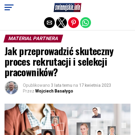
Exit mobile version
MATERIAŁ PARTNERA
Jak przeprowadzić skuteczny
proces rekrutacji i selekcji
pracowników?
Opublikowano
3 lata temu
na
17 kwietnia 2023
Przez
Wojciech Basałygo