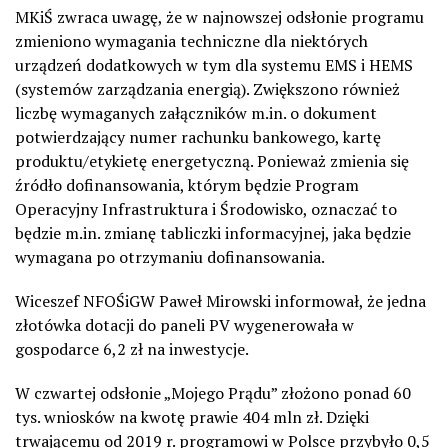
MKiŚ zwraca uwagę, że w najnowszej odsłonie programu
zmieniono wymagania techniczne dla niektórych
urządzeń dodatkowych w tym dla systemu EMS i HEMS
(systemów zarządzania energią). Zwiększono również
liczbę wymaganych załączników m.in. o dokument
potwierdzający numer rachunku bankowego, kartę
produktu/etykietę energetyczną. Ponieważ zmienia się
źródło dofinansowania, którym będzie Program
Operacyjny Infrastruktura i Środowisko, oznaczać to
będzie m.in. zmianę tabliczki informacyjnej, jaka będzie
wymagana po otrzymaniu dofinansowania.
Wiceszef NFOŚiGW Paweł Mirowski informował, że jedna
złotówka dotacji do paneli PV wygenerowała w
gospodarce 6,2 zł na inwestycje.
W czwartej odsłonie „Mojego Prądu” złożono ponad 60
tys. wniosków na kwotę prawie 404 mln zł. Dzięki
trwającemu od 2019 r. programowi w Polsce przybyło 0,5