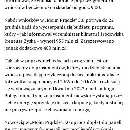
informował, że wnioski o dotacje poprzez generator
wniosków będzie można składać od godz. 9.00.
Nabór wniosków w „Moim Prądzie” 5.0 potrwa do 22
grudnia bądź do wyczerpania się budżetu programu,
który – jak informował wiceminister klimatu i środowiska
Ireneusz Zyska – wynosi 955 mln zł. Zarezerwowano
jednak dodatkowe 400 mln zł.
Tak jak w poprzednich edycjach programu jest on
skierowany do prosumentów, którzy na dzień składania
wniosku posiadają przyłączoną do sieci mikroinstalację
fotowoltaiczną o mocy od 2 kWh do 10 kWh i rozliczają
się w obowiązującym od kwietnia 2022 r. net-billingu.
Polega on na tym, że prosument niewykorzystaną przez
siebie energię sprzedaje do sieci i kupuje ją kiedy instalacja
nie pokrywa zapotrzebowania na energię.
Nowością w „Moim Prądzie” 5.0 oprócz dopłat do paneli
PV czy magazynów energii jest możliwość uzyskania