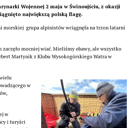
rynarki Wojennej 2 maja w Świnoujściu, z okazji
iągnięto największą polską flagę.
ni morskiej grupa alpinistów wciągnęła na trzon latarni
 zaczęło mocniej wiać. Mieliśmy obawy, ale wszystko
orbert Martynik z Klubu Wysokogórskiego Watra w
wielu
rowadzącego w
tów,
ej w
cy i turyści