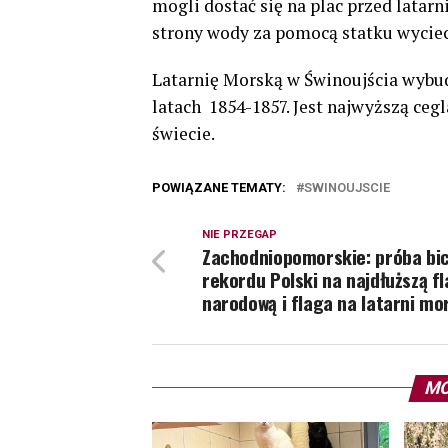
mogli dostać się na plac przed latarn
strony wody za pomocą statku wycie
Latarnię Morską w Świnoujścia wyb
latach 1854-1857. Jest najwyższą ceg
świecie.
POWIĄZANE TEMATY:
SWINOUJSCIE
NIE PRZEGAP
Zachodniopomorskie: próba bic
rekordu Polski na najdłuższą f
narodową i flaga na latarni mo
MO