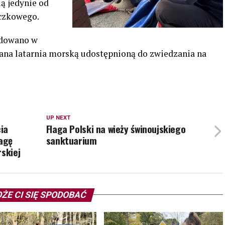
ią jedynie od
czkowego.
udowano w
lana latarnia morską udostępnioną do zwiedzania na
UP NEXT
ia
Flaga Polski na wieży świnoujskiego
lagę
sanktuarium
rskiej
ŻE CI SIĘ SPODOBAĆ