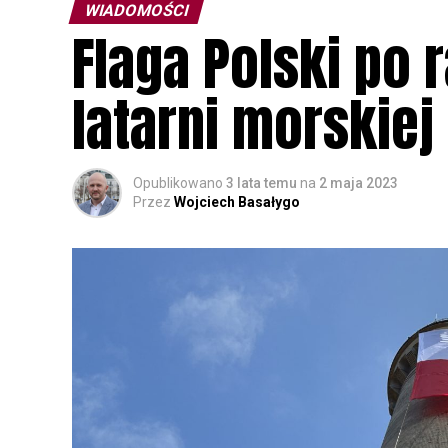
WIADOMOŚCI
Flaga Polski po 
latarni morskiej
Opublikowano
3 lata temu
na
2 maja 2023
Przez
Wojciech Basałygo