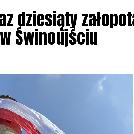
raz dziesiąty załopot
 w Świnoujściu