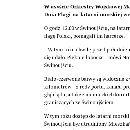
W asyście Orkiestry Wojskowej Ma
Dnia Flagi na latarni morskiej wc
O godz. 12.00 w Świnoujściu, na latar
flagę Polski, pomagali im harcerze.
– W tym roku chwilę przed południem
się udało. Pięknie łopocze – mówi N
Świnoujściu.
Biało-czerwone barwy są widoczne z 
kilometrów – z redy portu, kanału p
głąb lądu, a także niemieckich kuror
graniczących ze Świnoujściem.
W tym roku dostęp do latarni morski
Świnoujściu był utrudniony. Mieszkań