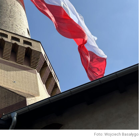
Foto: Wojciech Basałygo