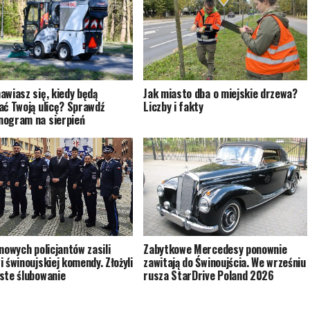
awiasz się, kiedy będą
Jak miasto dba o miejskie drzewa?
ać Twoją ulicę? Sprawdź
Liczby i fakty
ogram na sierpień
Zabytkowe Mercedesy ponownie
 nowych policjantów zasili
zawitają do Świnoujścia. We wrześniu
i świnoujskiej komendy. Złożyli
rusza StarDrive Poland 2026
ste ślubowanie