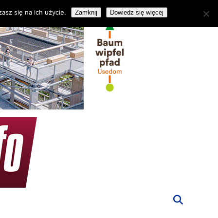
asz się na ich użycie.
Zamknij
Dowiedz się więcej