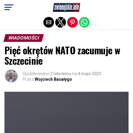
Exit mobile version
WIADOMOŚCI
Pięć okrętów NATO zacumuje w
Szczecinie
Opublikowano
3 lata temu
na
4 maja 2023
Przez
Wojciech Basałygo