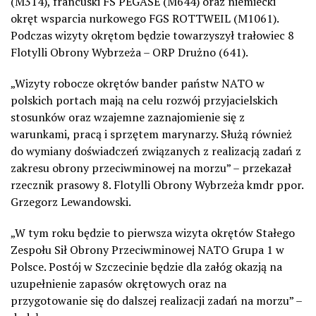
(M314), francuski FS PEGASE (M644) oraz niemiecki
okręt wsparcia nurkowego FGS ROTTWEIL (M1061).
Podczas wizyty okrętom będzie towarzyszył trałowiec 8
Flotylli Obrony Wybrzeża – ORP Drużno (641).
„Wizyty robocze okrętów bander państw NATO w
polskich portach mają na celu rozwój przyjacielskich
stosunków oraz wzajemne zaznajomienie się z
warunkami, pracą i sprzętem marynarzy. Służą również
do wymiany doświadczeń związanych z realizacją zadań z
zakresu obrony przeciwminowej na morzu” – przekazał
rzecznik prasowy 8. Flotylli Obrony Wybrzeża kmdr ppor.
Grzegorz Lewandowski.
„W tym roku będzie to pierwsza wizyta okrętów Stałego
Zespołu Sił Obrony Przeciwminowej NATO Grupa 1 w
Polsce. Postój w Szczecinie będzie dla załóg okazją na
uzupełnienie zapasów okrętowych oraz na
przygotowanie się do dalszej realizacji zadań na morzu” –