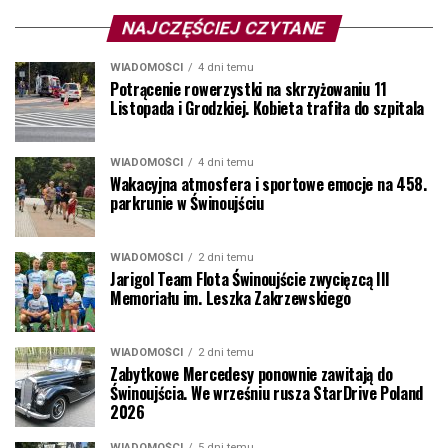
NAJCZĘŚCIEJ CZYTANE
WIADOMOŚCI
4 dni temu
Potrącenie rowerzystki na skrzyżowaniu 11
Listopada i Grodzkiej. Kobieta trafiła do szpitala
WIADOMOŚCI
4 dni temu
Wakacyjna atmosfera i sportowe emocje na 458.
parkrunie w Świnoujściu
WIADOMOŚCI
2 dni temu
Jarigol Team Flota Świnoujście zwycięzcą III
Memoriału im. Leszka Zakrzewskiego
WIADOMOŚCI
2 dni temu
Zabytkowe Mercedesy ponownie zawitają do
Świnoujścia. We wrześniu rusza StarDrive Poland
2026
WIADOMOŚCI
5 dni temu