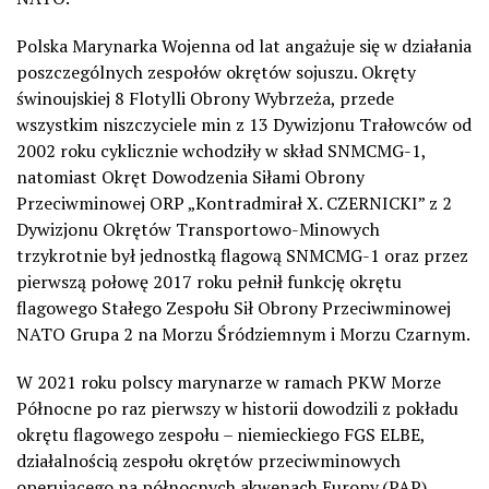
Polska Marynarka Wojenna od lat angażuje się w działania
poszczególnych zespołów okrętów sojuszu. Okręty
świnoujskiej 8 Flotylli Obrony Wybrzeża, przede
wszystkim niszczyciele min z 13 Dywizjonu Trałowców od
2002 roku cyklicznie wchodziły w skład SNMCMG-1,
natomiast Okręt Dowodzenia Siłami Obrony
Przeciwminowej ORP „Kontradmirał X. CZERNICKI” z 2
Dywizjonu Okrętów Transportowo-Minowych
trzykrotnie był jednostką flagową SNMCMG-1 oraz przez
pierwszą połowę 2017 roku pełnił funkcję okrętu
flagowego Stałego Zespołu Sił Obrony Przeciwminowej
NATO Grupa 2 na Morzu Śródziemnym i Morzu Czarnym.
W 2021 roku polscy marynarze w ramach PKW Morze
Północne po raz pierwszy w historii dowodzili z pokładu
okrętu flagowego zespołu – niemieckiego FGS ELBE,
działalnością zespołu okrętów przeciwminowych
operującego na północnych akwenach Europy.(PAP)