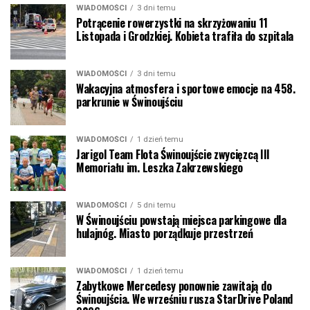
WIADOMOŚCI
3 dni temu
Potrącenie rowerzystki na skrzyżowaniu 11
Listopada i Grodzkiej. Kobieta trafiła do szpitala
WIADOMOŚCI
3 dni temu
Wakacyjna atmosfera i sportowe emocje na 458.
parkrunie w Świnoujściu
WIADOMOŚCI
1 dzień temu
Jarigol Team Flota Świnoujście zwycięzcą III
Memoriału im. Leszka Zakrzewskiego
WIADOMOŚCI
5 dni temu
W Świnoujściu powstają miejsca parkingowe dla
hulajnóg. Miasto porządkuje przestrzeń
WIADOMOŚCI
1 dzień temu
Zabytkowe Mercedesy ponownie zawitają do
Świnoujścia. We wrześniu rusza StarDrive Poland