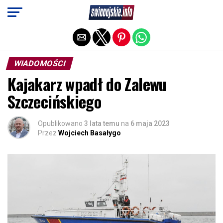
Exit mobile version
WIADOMOŚCI
Kajakarz wpadł do Zalewu
Szczecińskiego
Opublikowano
3 lata temu
na
6 maja 2023
Przez
Wojciech Basałygo