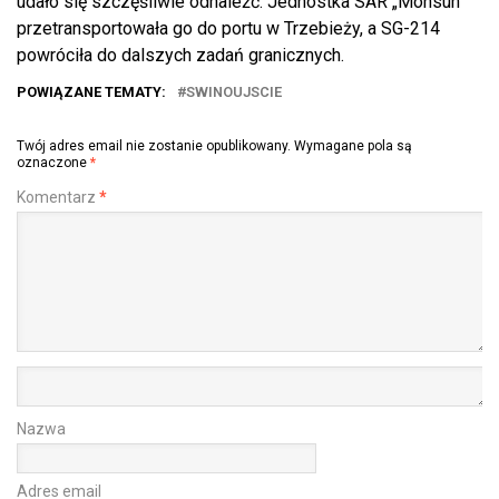
udało się szczęśliwie odnaleźć. Jednostka SAR „Monsun”
przetransportowała go do portu w Trzebieży, a SG-214
powróciła do dalszych zadań granicznych.
POWIĄZANE TEMATY:
SWINOUJSCIE
Twój adres email nie zostanie opublikowany.
Wymagane pola są
oznaczone
*
Komentarz
*
Nazwa
Adres email