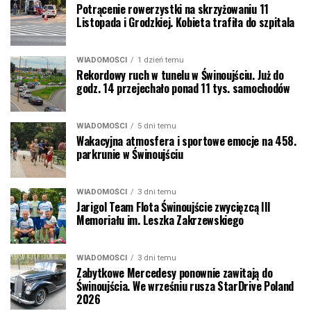
Potrącenie rowerzystki na skrzyżowaniu 11
Listopada i Grodzkiej. Kobieta trafiła do szpitala
WIADOMOŚCI
1 dzień temu
Rekordowy ruch w tunelu w Świnoujściu. Już do
godz. 14 przejechało ponad 11 tys. samochodów
WIADOMOŚCI
5 dni temu
Wakacyjna atmosfera i sportowe emocje na 458.
parkrunie w Świnoujściu
WIADOMOŚCI
3 dni temu
Jarigol Team Flota Świnoujście zwycięzcą III
Memoriału im. Leszka Zakrzewskiego
WIADOMOŚCI
3 dni temu
Zabytkowe Mercedesy ponownie zawitają do
Świnoujścia. We wrześniu rusza StarDrive Poland
2026