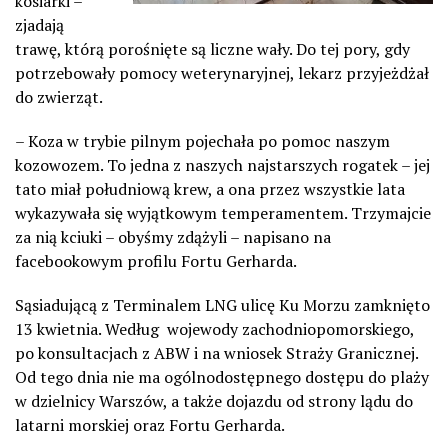
kosiarki –
zjadają
trawę, którą porośnięte są liczne wały. Do tej pory, gdy
potrzebowały pomocy weterynaryjnej, lekarz przyjeżdżał
do zwierząt.
– Koza w trybie pilnym pojechała po pomoc naszym
kozowozem. To jedna z naszych najstarszych rogatek – jej
tato miał południową krew, a ona przez wszystkie lata
wykazywała się wyjątkowym temperamentem. Trzymajcie
za nią kciuki – obyśmy zdążyli – napisano na
facebookowym profilu Fortu Gerharda.
Sąsiadującą z Terminalem LNG ulicę Ku Morzu zamknięto
13 kwietnia. Według
wojewody zachodniopomorskiego,
po konsultacjach z ABW i na wniosek Straży Granicznej.
Od tego dnia nie ma ogólnodostępnego dostępu do plaży
w dzielnicy Warszów, a także dojazdu od strony lądu do
latarni morskiej oraz Fortu Gerharda.