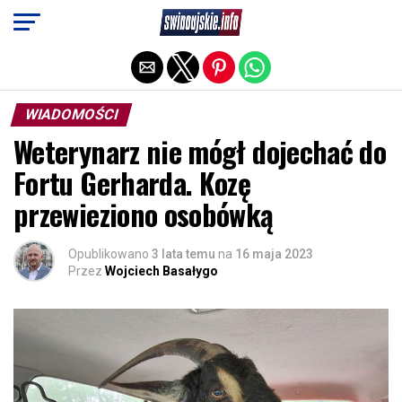
Exit mobile version
WIADOMOŚCI
Weterynarz nie mógł dojechać do
Fortu Gerharda. Kozę
przewieziono osobówką
Opublikowano
3 lata temu
na
16 maja 2023
Przez
Wojciech Basałygo