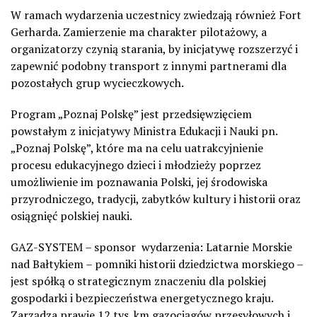
W ramach wydarzenia uczestnicy zwiedzają również Fort
Gerharda. Zamierzenie ma charakter pilotażowy, a
organizatorzy czynią starania, by inicjatywę rozszerzyć i
zapewnić podobny transport z innymi partnerami dla
pozostałych grup wycieczkowych.
Program „Poznaj Polskę” jest przedsięwzięciem
powstałym z inicjatywy
Ministra Edukacji i Nauki pn.
„Poznaj Polskę”
, które ma na celu uatrakcyjnienie
procesu edukacyjnego dzieci i młodzieży poprzez
umożliwienie im poznawania Polski, jej środowiska
przyrodniczego, tradycji, zabytków kultury i historii oraz
osiągnięć polskiej nauki.
GAZ-SYSTEM – sponsor wydarzenia:
Latarnie Morskie
nad Bałtykiem – pomniki historii dziedzictwa morskiego
–
jest spółką o strategicznym znaczeniu dla polskiej
gospodarki i bezpieczeństwa energetycznego kraju.
Zarządza prawie 12 tys. km gazociągów przesyłowych i