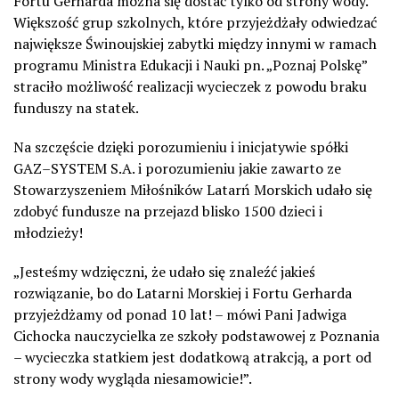
Fortu Gerharda można się dostać tylko od strony wody.
Większość grup szkolnych, które przyjeżdżały odwiedzać
największe Świnoujskiej zabytki między innymi w ramach
programu
Ministra Edukacji i Nauki pn. „Poznaj Polskę”
straciło możliwość realizacji wycieczek z powodu braku
funduszy na statek.
Na szczęście dzięki porozumieniu i inicjatywie
spółki
GAZ–SYSTEM S.A. i porozumieniu jakie zawarto ze
S
towarzyszeniem
M
iłośników
L
atarń
M
orskich udało się
zdobyć fundusze na przejazd blisko 1500 dzieci i
młodzieży!
„Jesteśmy wdzięczni, że udało się znaleźć jakieś
rozwiązanie, bo do Latarni Morskiej i Fortu Gerharda
przyjeżdżamy od ponad 10 lat! – mówi Pani Jadwiga
Cichocka nauczycielka ze szkoły podstawowej z Poznania
– wycieczka statkiem jest dodatkową atrakcją, a port od
strony wody wygląda niesamowicie!”.