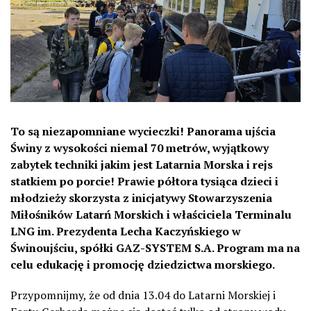
To są niezapomniane wycieczki! Panorama ujścia
Świny z wysokości niemal 70 metrów, wyjątkowy
zabytek techniki jakim jest Latarnia Morska i rejs
statkiem po porcie! Prawie półtora tysiąca dzieci i
młodzieży skorzysta z inicjatywy Stowarzyszenia
Miłośników Latarń Morskich i właściciela
Terminalu
LNG im. Prezydenta Lecha Kaczyńskiego w
Świnoujściu, spółki
GAZ-SYSTEM S.A. Program ma na
celu edukacj
ę
i promocję dziedzictwa morskiego.
Przypomnijmy, że od dnia 13.04 do Latarni Morskiej i