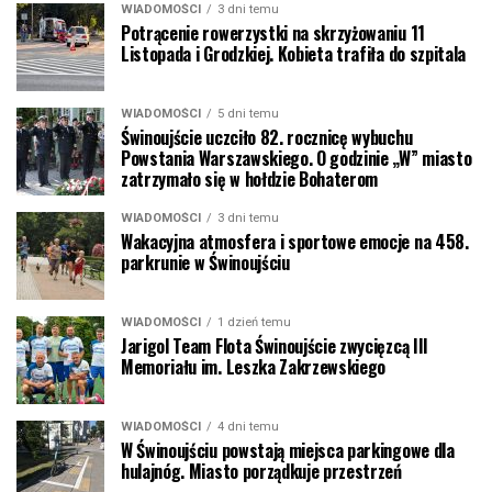
WIADOMOŚCI
3 dni temu
Potrącenie rowerzystki na skrzyżowaniu 11
Listopada i Grodzkiej. Kobieta trafiła do szpitala
WIADOMOŚCI
5 dni temu
Świnoujście uczciło 82. rocznicę wybuchu
Powstania Warszawskiego. O godzinie „W” miasto
zatrzymało się w hołdzie Bohaterom
WIADOMOŚCI
3 dni temu
Wakacyjna atmosfera i sportowe emocje na 458.
parkrunie w Świnoujściu
WIADOMOŚCI
1 dzień temu
Jarigol Team Flota Świnoujście zwycięzcą III
Memoriału im. Leszka Zakrzewskiego
WIADOMOŚCI
4 dni temu
W Świnoujściu powstają miejsca parkingowe dla
hulajnóg. Miasto porządkuje przestrzeń