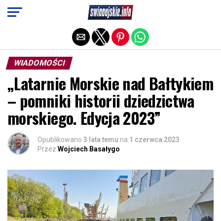
Exit mobile version
WIADOMOŚCI
„Latarnie Morskie nad Bałtykiem
– pomniki historii dziedzictwa
morskiego. Edycja 2023”
Opublikowano
3 lata temu
na
1 czerwca 2023
Przez
Wojciech Basałygo