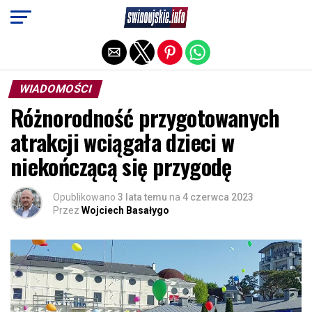
Exit mobile version
WIADOMOŚCI
Różnorodność przygotowanych
atrakcji wciągała dzieci w
niekończącą się przygodę
Opublikowano
3 lata temu
na
4 czerwca 2023
Przez
Wojciech Basałygo