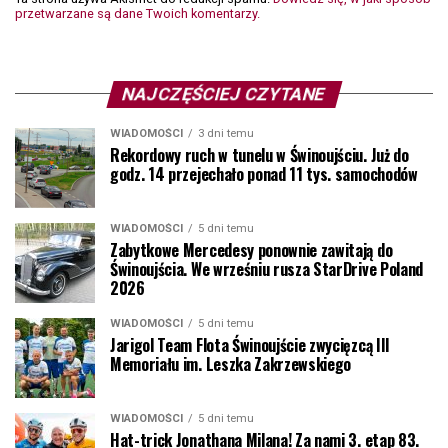
przetwarzane są dane Twoich komentarzy.
NAJCZĘŚCIEJ CZYTANE
WIADOMOŚCI
3 dni temu
Rekordowy ruch w tunelu w Świnoujściu. Już do
godz. 14 przejechało ponad 11 tys. samochodów
WIADOMOŚCI
5 dni temu
Zabytkowe Mercedesy ponownie zawitają do
Świnoujścia. We wrześniu rusza StarDrive Poland
2026
WIADOMOŚCI
5 dni temu
Jarigol Team Flota Świnoujście zwycięzcą III
Memoriału im. Leszka Zakrzewskiego
WIADOMOŚCI
5 dni temu
Hat-trick Jonathana Milana! Za nami 3. etap 83.