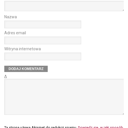
Nazwa
Adres email
Witryna internetowa
Δ
Ta strona używa Akismet do redukcji spamu.
Dowiedz się, w jaki sposób