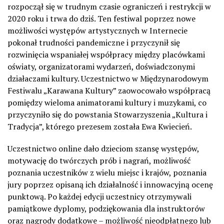
rozpoczął się w trudnym czasie ograniczeń i restrykcji w
2020 roku i trwa do dziś. Ten festiwal poprzez nowe
możliwości występów artystycznych w Internecie
pokonał trudności pandemiczne i przyczynił się
rozwinięcia wspaniałej współpracy między placówkami
oświaty, organizatorami wydarzeń, doświadczonymi
działaczami kultury. Uczestnictwo w Międzynarodowym
Festiwalu „Karawana Kultury” zaowocowało współpracą
pomiędzy wieloma animatorami kultury i muzykami, co
przyczyniło się do powstania Stowarzyszenia „Kultura i
Tradycja”, którego prezesem została Ewa Kwiecień.
Uczestnictwo online dało dzieciom szansę występów,
motywację do twórczych prób i nagrań, możliwość
poznania uczestników z wielu miejsc i krajów, poznania
jury poprzez opisaną ich działalność i innowacyjną ocenę
punktową. Po każdej edycji uczestnicy otrzymywali
pamiątkowe dyplomy, podziękowania dla instruktorów
oraz nagrody dodatkowe – możliwość nieodpłatnego lub