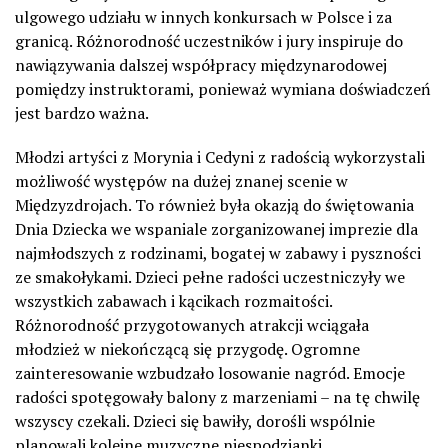
ulgowego udziału w innych konkursach w Polsce i za
granicą. Różnorodność uczestników i jury inspiruje do
nawiązywania dalszej współpracy międzynarodowej
pomiędzy instruktorami, ponieważ wymiana doświadczeń
jest bardzo ważna.
Młodzi artyści z Morynia i Cedyni z radością wykorzystali
możliwość występów na dużej znanej scenie w
Międzyzdrojach. To również była okazją do świętowania
Dnia Dziecka we wspaniale zorganizowanej imprezie dla
najmłodszych z rodzinami, bogatej w zabawy i pyszności
ze smakołykami. Dzieci pełne radości uczestniczyły we
wszystkich zabawach i kącikach rozmaitości.
Różnorodność przygotowanych atrakcji wciągała
młodzież w niekończącą się przygodę. Ogromne
zainteresowanie wzbudzało losowanie nagród. Emocje
radości spotęgowały balony z marzeniami – na tę chwilę
wszyscy czekali. Dzieci się bawiły, dorośli wspólnie
planowali kolejne muzyczne niespodzianki.