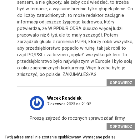
sensem, a nie głupoty, ale żeby coś wiedzieć, to trzeba
być w temacie, a wyssane brednie tylko głupek plecie. Co
do liczby zatrudnionych, to może redaktor zaciągnie
informacji od jeszcze żyjącego kadrowca, który
potwierdza, że W PPDiUR ODRA duuużo więcej ludzi
pracowało niż 6 tyś, ale to mały szczegół. Potem
zarządzali głupki z ramienia PZPR, którzy robili wszystko,
aby przedsiębiorstwo popadło w ruinę, tak jak robił to
rząd PO/PSL i za bezcen „opylał” wszystko jak leci. To
przedsiębiorstwo było największym w Europie i było solą
o oku zagranicznych konkurencji. Więc trzeba było je
zniszczyć, bo polskie. ZAKUMAŁEŚ/AŚ
ODPOWIEDZ
Wacek Rondelek
7 czerwca 2023 na 21:32
Proszę zajrzeć do rocznych sprawozdań firmy.
ODPOWIEDZ
Twój adres email nie zostanie opublikowany.
Wymagane pola są