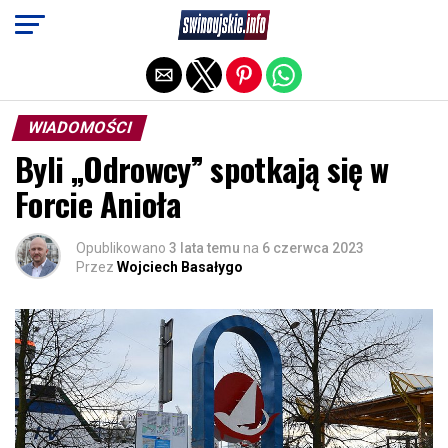
Exit mobile version
WIADOMOŚCI
Byli „Odrowcy” spotkają się w
Forcie Anioła
Opublikowano
3 lata temu
na
6 czerwca 2023
Przez
Wojciech Basałygo