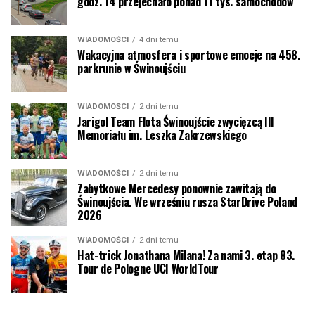
godz. 14 przejechało ponad 11 tys. samochodów
WIADOMOŚCI
4 dni temu
Wakacyjna atmosfera i sportowe emocje na 458.
parkrunie w Świnoujściu
WIADOMOŚCI
2 dni temu
Jarigol Team Flota Świnoujście zwycięzcą III
Memoriału im. Leszka Zakrzewskiego
WIADOMOŚCI
2 dni temu
Zabytkowe Mercedesy ponownie zawitają do
Świnoujścia. We wrześniu rusza StarDrive Poland
2026
WIADOMOŚCI
2 dni temu
Hat-trick Jonathana Milana! Za nami 3. etap 83.
Tour de Pologne UCI WorldTour