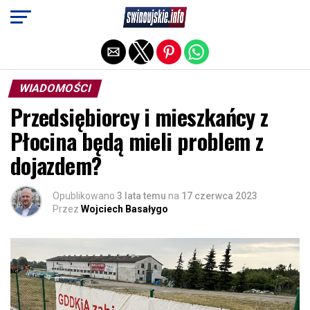
Exit mobile version
WIADOMOŚCI
Przedsiębiorcy i mieszkańcy z
Płocina będą mieli problem z
dojazdem?
Opublikowano
3 lata temu
na
17 czerwca 2023
Przez
Wojciech Basałygo