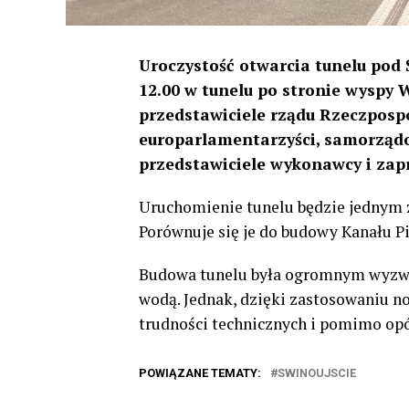
Uroczystość otwarcia tunelu pod 
12.00 w tunelu po stronie wyspy 
przedstawiciele rządu Rzeczpospol
europarlamentarzyści, samorządow
przedstawiciele wykonawcy i zapr
Uruchomienie tunelu będzie jednym z
Porównuje się je do budowy Kanału P
Budowa tunelu była ogromnym wyzwa
wodą. Jednak, dzięki zastosowaniu no
trudności technicznych i pomimo opó
POWIĄZANE TEMATY:
SWINOUJSCIE