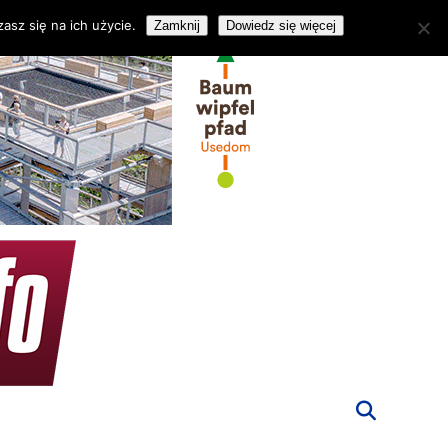
asz się na ich użycie.
Zamknij
Dowiedz się więcej