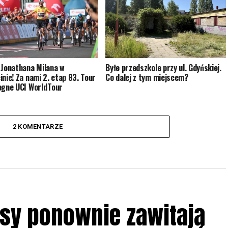
 Jonathana Milana w
Byłe przedszkole przy ul. Gdyńskiej.
inie! Za nami 2. etap 83. Tour
Co dalej z tym miejscem?
ogne UCI WorldTour
2 KOMENTARZE
sy ponownie zawitają