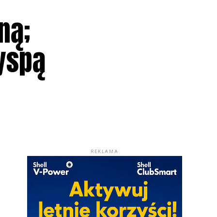
ną;
yspą
REKLAMA