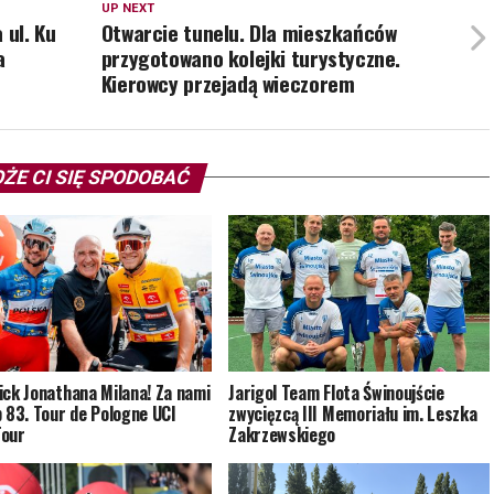
UP NEXT
 ul. Ku
Otwarcie tunelu. Dla mieszkańców
a
przygotowano kolejki turystyczne.
Kierowcy przejadą wieczorem
ŻE CI SIĘ SPODOBAĆ
ick Jonathana Milana! Za nami
Jarigol Team Flota Świnoujście
p 83. Tour de Pologne UCI
zwycięzcą III Memoriału im. Leszka
Tour
Zakrzewskiego