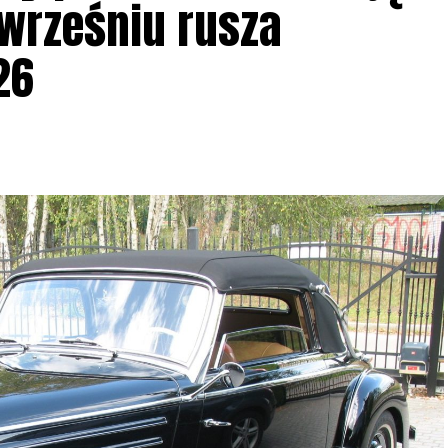
 wrześniu rusza
26