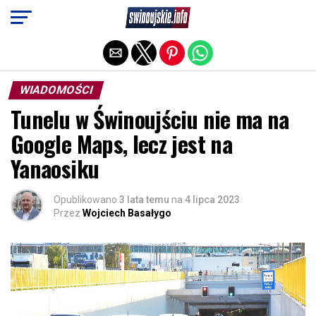
Exit mobile version
WIADOMOŚCI
Tunelu w Świnoujściu nie ma na
Google Maps, lecz jest na
Yanaosiku
Opublikowano
3 lata temu
na
4 lipca 2023
Przez
Wojciech Basałygo