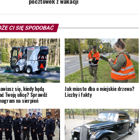
pocztówek z wakacji
ŻE CI SIĘ SPODOBAĆ
awiasz się, kiedy będą
Jak miasto dba o miejskie drzewa?
ać Twoją ulicę? Sprawdź
Liczby i fakty
ogram na sierpień