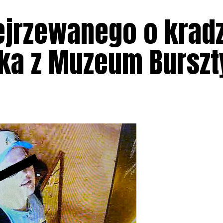
jrzewanego o kradz
nika z Muzeum Bursz