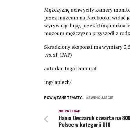
Mężczyznę uchwyciły kamery monito
przez muzeum na Facebooku widać ja
wyrywając lupę, przez którą można b
muzeum mężczyzna przyszedł z rodzin
Skradziony eksponat ma wymiary 3,5 
tys. zł. (PAP)
autorka: Inga Domurat
ing/ apiech/
POWIĄZANE TEMATY:
SWINOUJSCIE
NIE PRZEGAP
Hania Owczaruk czwarta na 80
Polsce w kategorii U18