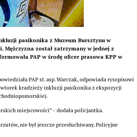
inkluzji pasikonika z Muzeum Bursztynu w
cji. Mężczyzna został zatrzymany w jednej z
formowała PAP w środę oficer prasowa KPP w
owiedziała PAP st. asp. Warczak, odpowiada rysopisowi
wtorek kradzieży inkluzji pasikonika z ekspozycji
chodniopomorskie).
skich miejscowości” – dodała policjantka.
utów, nie był jeszcze przesłuchiwany. Policyjne