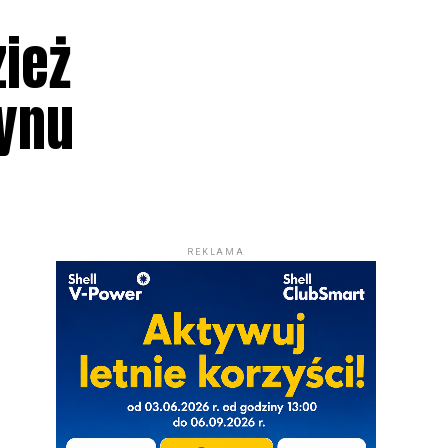
ież
tynu
REKLAMA