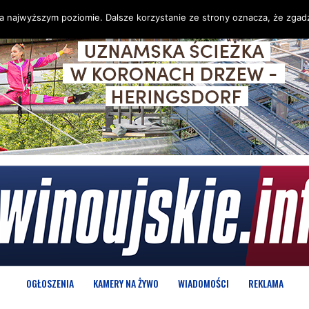
na najwyższym poziomie. Dalsze korzystanie ze strony oznacza, że zgadz
OGŁOSZENIA
KAMERY NA ŻYWO
WIADOMOŚCI
REKLAMA