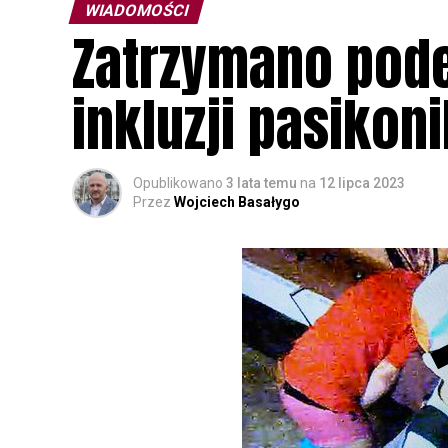
WIADOMOŚCI
Zatrzymano pode
inkluzji pasiko
Opublikowano
3 lata temu
na
12 lipca 2023
Przez
Wojciech Basałygo