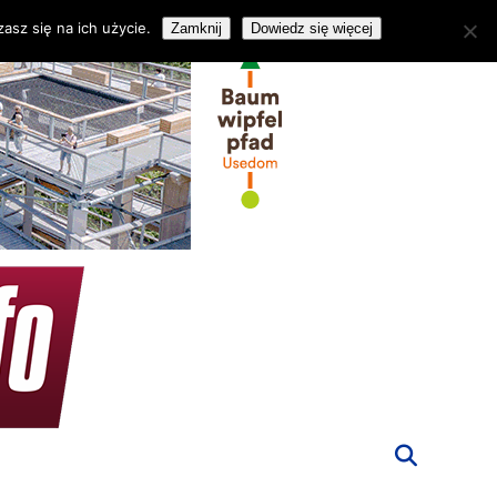
asz się na ich użycie.
Zamknij
Dowiedz się więcej