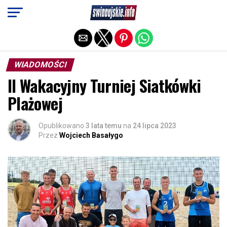
Exit mobile version
WIADOMOŚCI
II Wakacyjny Turniej Siatkówki
Plażowej
Opublikowano
3 lata temu
na
24 lipca 2023
Przez
Wojciech Basałygo