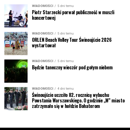
WIADOMOŚCI
5 dni temu
Piotr Starzecki porwał publiczność w muszli
koncertowej
WIADOMOŚCI
5 dni temu
ORLEN Beach Volley Tour Świnoujście 2026
wystartował
WIADOMOŚCI
5 dni temu
Będzie taneczny wieczór pod gołym niebem
WIADOMOŚCI
4 dni temu
Świnoujście uczciło 82. rocznicę wybuchu
Powstania Warszawskiego. O godzinie „W” miasto
zatrzymało się w hołdzie Bohaterom