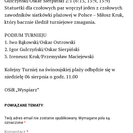
Gulczyński/Oskar Sierpiński 2:1 (6:15, 15:9, 15:9)
Statuetki dla czołowych par wręczył jeden z czołowych
zawodników siatkówki plażowej w Polsce – Miłosz Kruk,
który bacznie śledził turniejowe zmagania.
PODIUM TURNIEJU
1. Iwo Bąkowski/Oskar Ostrowski
2. Igor Gulczyński/Oskar Sierpiński
3. Ireneusz Kruk/Przemysław Maciejewski
Kolejny Turniej na świnoujskiej plaży odbędzie się w
niedzielę 06 sierpnia o godz. 11.00
OSiR „Wyspiarz”
POWIĄZANE TEMATY:
Twój adres email nie zostanie opublikowany.
Wymagane pola są
oznaczone
*
Komentarz
*