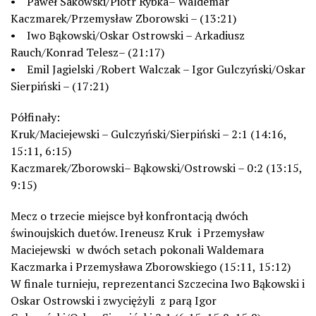
• Paweł Sakowski/Piotr Rybka– Waldemar
Kaczmarek/Przemysław Zborowski – (13:21)
• Iwo Bąkowski/Oskar Ostrowski – Arkadiusz
Rauch/Konrad Telesz– (21:17)
• Emil Jagielski /Robert Walczak – Igor Gulczyński/Oskar
Sierpiński – (17:21)
Półfinały:
Kruk/Maciejewski – Gulczyński/Sierpiński – 2:1 (14:16,
15:11, 6:15)
Kaczmarek/Zborowski– Bąkowski/Ostrowski – 0:2 (13:15,
9:15)
Mecz o trzecie miejsce był konfrontacją dwóch
świnoujskich duetów. Ireneusz Kruk i Przemysław
Maciejewski w dwóch setach pokonali Waldemara
Kaczmarka i Przemysława Zborowskiego (15:11, 15:12)
W finale turnieju, reprezentanci Szczecina Iwo Bąkowski i
Oskar Ostrowski i zwyciężyli z parą Igor