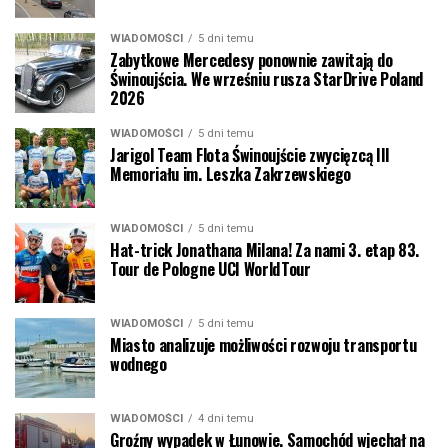
WIADOMOŚCI
5 dni temu
Zabytkowe Mercedesy ponownie zawitają do
Świnoujścia. We wrześniu rusza StarDrive Poland
2026
WIADOMOŚCI
5 dni temu
Jarigol Team Flota Świnoujście zwycięzcą III
Memoriału im. Leszka Zakrzewskiego
WIADOMOŚCI
5 dni temu
Hat-trick Jonathana Milana! Za nami 3. etap 83.
Tour de Pologne UCI WorldTour
WIADOMOŚCI
5 dni temu
Miasto analizuje możliwości rozwoju transportu
wodnego
WIADOMOŚCI
4 dni temu
Groźny wypadek w Łunowie. Samochód wjechał na