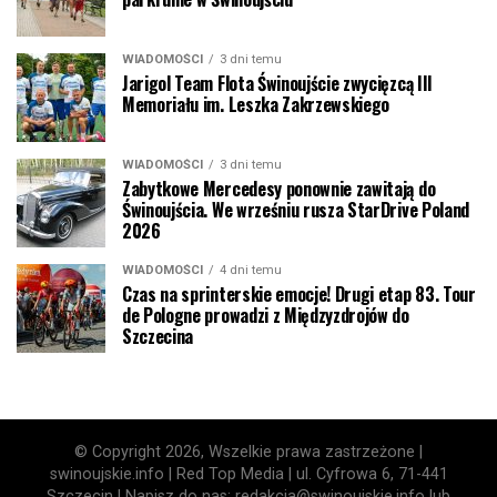
WIADOMOŚCI
3 dni temu
Jarigol Team Flota Świnoujście zwycięzcą III
Memoriału im. Leszka Zakrzewskiego
WIADOMOŚCI
3 dni temu
Zabytkowe Mercedesy ponownie zawitają do
Świnoujścia. We wrześniu rusza StarDrive Poland
2026
WIADOMOŚCI
4 dni temu
Czas na sprinterskie emocje! Drugi etap 83. Tour
de Pologne prowadzi z Międzyzdrojów do
Szczecina
© Copyright 2026, Wszelkie prawa zastrzeżone |
swinoujskie.info | Red Top Media | ul. Cyfrowa 6, 71-441
Szczecin | Napisz do nas: redakcja@swinoujskie.info lub