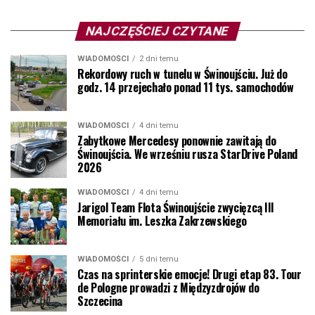
NAJCZĘŚCIEJ CZYTANE
WIADOMOŚCI
2 dni temu
Rekordowy ruch w tunelu w Świnoujściu. Już do
godz. 14 przejechało ponad 11 tys. samochodów
WIADOMOŚCI
4 dni temu
Zabytkowe Mercedesy ponownie zawitają do
Świnoujścia. We wrześniu rusza StarDrive Poland
2026
WIADOMOŚCI
4 dni temu
Jarigol Team Flota Świnoujście zwycięzcą III
Memoriału im. Leszka Zakrzewskiego
WIADOMOŚCI
5 dni temu
Czas na sprinterskie emocje! Drugi etap 83. Tour
de Pologne prowadzi z Międzyzdrojów do
Szczecina