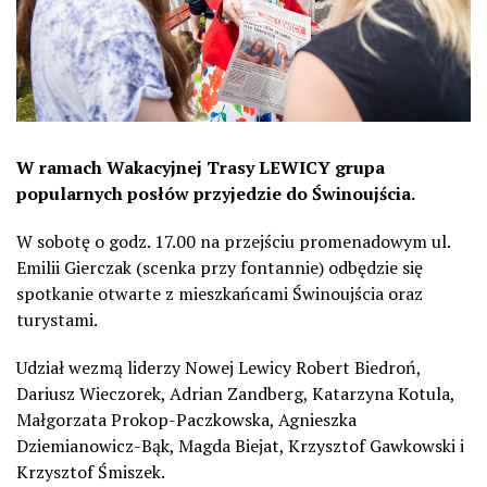
W ramach Wakacyjnej Trasy LEWICY grupa
popularnych pos
łów przyjedzie do Świnoujścia.
W sobotę o godz. 17.00 na przej
ściu promenadowym ul.
Emilii Gierczak (scenka przy fontannie) odbędzie się
spotkanie otwarte z mieszkańcami Świnoujścia oraz
turystami.
Udzia
ł wezmą liderzy Nowej Lewicy Robert Biedroń,
Dariusz Wieczorek, Adrian Zandberg, Katarzyna Kotula,
Małgorzata Prokop-Paczkowska, Agnieszka
Dziemianowicz-Bąk, Magda Biejat, Krzysztof Gawkowski i
Krzysztof Śmiszek.