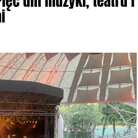
ięć dni muzyki, teatru i
i
6