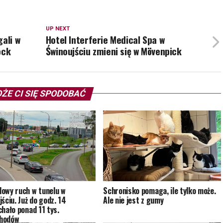
UP NEXT
gali w
Hotel Interferie Medical Spa w
ock
Świnoujściu zmieni się w Mövenpick
ŻE CI SIĘ SPODOBAĆ
owy ruch w tunelu w
Schronisko pomaga, ile tylko może.
ściu. Już do godz. 14
Ale nie jest z gumy
chało ponad 11 tys.
hodów