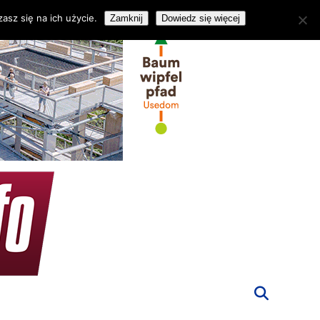
asz się na ich użycie.
Zamknij
Dowiedz się więcej