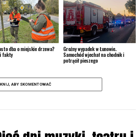
asto dba o miejskie drzewa?
Groźny wypadek w Łunowie.
i fakty
Samochód wjechał na chodnik i
potrącił pieszego
IKNIJ, ABY SKOMENTOWAĆ