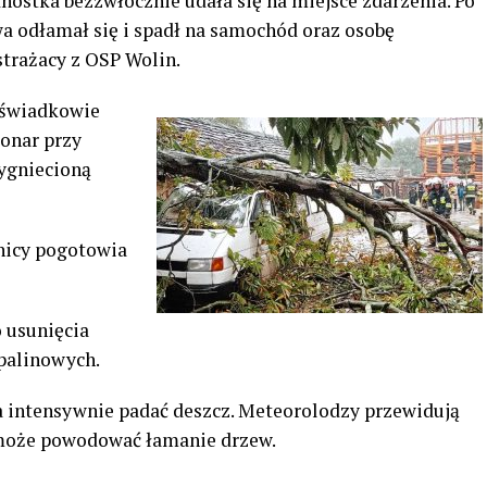
dnostka bezzwłocznie udała się na miejsce zdarzenia. Po
wa odłamał się i spadł na samochód oraz osobę
strażacy z OSP Wolin.
 świadkowie
konar przy
zygniecioną
nicy pogotowia
o usunięcia
palinowych.
a intensywnie padać deszcz. Meteorolodzy przewidują
 może powodować łamanie drzew.