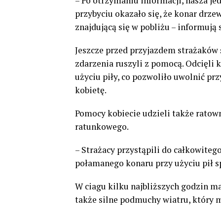
– Po otrzymaniu informacji, nasza je
przybyciu okazało się, że konar drze
znajdującą się w pobliżu – informują 
Jeszcze przed przyjazdem strażaków
zdarzenia ruszyli z pomocą. Odcięli 
użyciu piły, co pozwoliło uwolnić pr
kobietę.
Pomocy kobiecie udzieli także ratow
ratunkowego.
– Strażacy przystąpili do całkowiteg
połamanego konaru przy użyciu pił s
W ciagu kilku najbliższych godzin m
także silne podmuchy wiatru, który