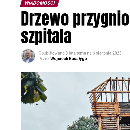
WIADOMOŚCI
Drzewo przygniot
szpitala
Opublikowano
3 lata temu
na
6 sierpnia 2023
Przez
Wojciech Basałygo