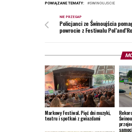
POWIĄZANE TEMATY:
SWINOUJSCIE
NIE PRZEGAP
Policjanci ze Świnoujścia poma
powrocie z Festiwalu Pol’and’R
MO
Markowy Festiwal. Pięć dni muzyki,
Rekord
teatru i spotkań z gwiazdami
Świnouj
przeje
samoc