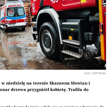
Foto: OSP Wolin
 w niedzielę na terenie Skansenu Słowian i
nar drzewa przygniótł kobietę. Trafiła do