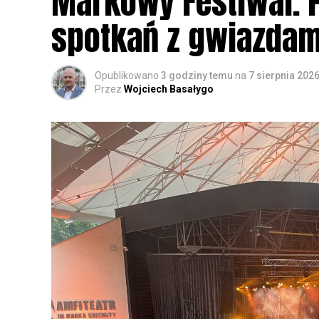
Markowy Festiwal. P
spotkań z gwiazdam
Opublikowano
3 godziny temu
na
7 sierpnia 202
Przez
Wojciech Basałygo