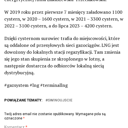
W 2019 roku przez pierwsze 7 miesięcy załadowano 1100
cystern, w 2020 – 1600 cystern, w 2021 – 3300 cystern, w
2022 – 3100 cystern, a do lipca 2023 – 4200 cystern.
Dzięki cysternom surowiec trafia do miejscowości, które
są oddalone od przesyłowych sieci gazociągów. LNG jest
dowożony do lokalnych stacji regazyfikacji. Tam zmienia
się jego stan skupienia ze skroplonego w lotny, a
następnie dostarcza do odbiorców lokalną siecią
dystrybucyjną.
#gazsystem #lng #terminallng
POWIĄZANE TEMATY:
SWINOUJSCIE
Twój adres email nie zostanie opublikowany.
Wymagane pola są
oznaczone
*
Komentarz
*