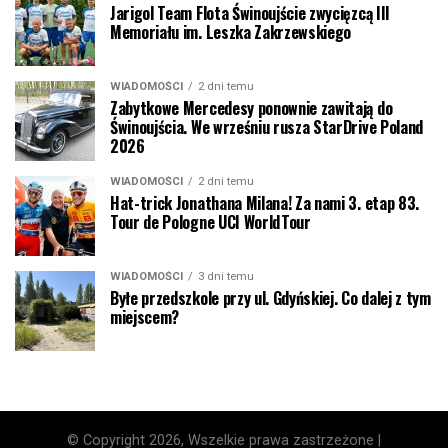
Jarigol Team Flota Świnoujście zwycięzcą III
Memoriału im. Leszka Zakrzewskiego
WIADOMOŚCI
2 dni temu
Zabytkowe Mercedesy ponownie zawitają do
Świnoujścia. We wrześniu rusza StarDrive Poland
2026
WIADOMOŚCI
2 dni temu
Hat-trick Jonathana Milana! Za nami 3. etap 83.
Tour de Pologne UCI WorldTour
WIADOMOŚCI
3 dni temu
Byłe przedszkole przy ul. Gdyńskiej. Co dalej z tym
miejscem?
© Copyright 2026, Wszelkie prawa zastrzeżone |