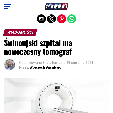
Exit mobile version
WIADOMOŚCI
Świnoujski szpital ma
nowoczesny tomograf
Opublikowano
3 lata temu
na
19 sierpnia 2023
Przez
Wojciech Basałygo