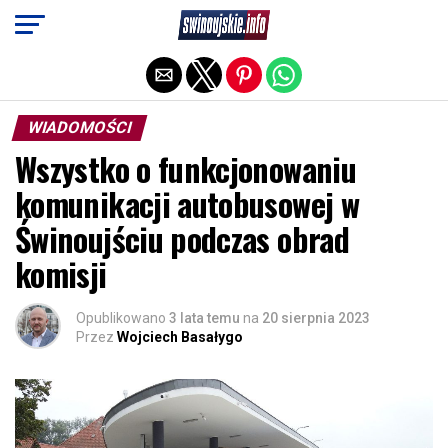
Exit mobile version
WIADOMOŚCI
Wszystko o funkcjonowaniu
komunikacji autobusowej w
Świnoujściu podczas obrad
komisji
Opublikowano
3 lata temu
na
20 sierpnia 2023
Przez
Wojciech Basałygo