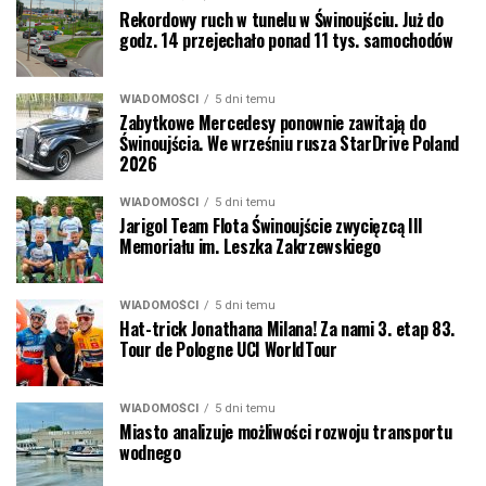
Rekordowy ruch w tunelu w Świnoujściu. Już do
godz. 14 przejechało ponad 11 tys. samochodów
WIADOMOŚCI
5 dni temu
Zabytkowe Mercedesy ponownie zawitają do
Świnoujścia. We wrześniu rusza StarDrive Poland
2026
WIADOMOŚCI
5 dni temu
Jarigol Team Flota Świnoujście zwycięzcą III
Memoriału im. Leszka Zakrzewskiego
WIADOMOŚCI
5 dni temu
Hat-trick Jonathana Milana! Za nami 3. etap 83.
Tour de Pologne UCI WorldTour
WIADOMOŚCI
5 dni temu
Miasto analizuje możliwości rozwoju transportu
wodnego