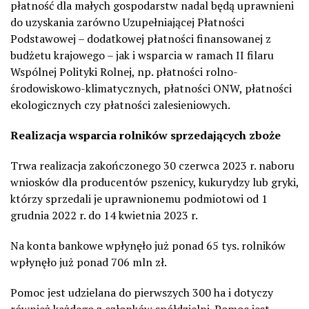
płatność dla małych gospodarstw nadal będą uprawnieni
do uzyskania zarówno Uzupełniającej Płatności
Podstawowej – dodatkowej płatności finansowanej z
budżetu krajowego – jak i wsparcia w ramach II filaru
Wspólnej Polityki Rolnej, np. płatności rolno-
środowiskowo-klimatycznych, płatności ONW, płatności
ekologicznych czy płatności zalesieniowych.
Realizacja wsparcia rolników sprzedających zboże
Trwa realizacja zakończonego 30 czerwca 2023 r. naboru
wniosków dla
producentów pszenicy, kukurydzy lub gryki,
którzy sprzedali je uprawnionemu podmiotowi od 1
grudnia 2022 r. do 14 kwietnia 2023 r.
Na konta bankowe wpłynęło już ponad 65 tys. rolników
wpłynęło już ponad 706 mln zł.
Pomoc jest udzielana do pierwszych 300 ha i dotyczy
również każdego z członków spółdzielni. Pomoc jest