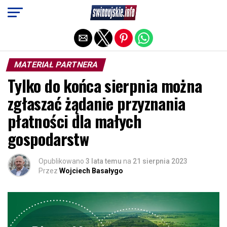
Exit mobile version
MATERIAŁ PARTNERA
Tylko do końca sierpnia można
zgłaszać żądanie przyznania
płatności dla małych
gospodarstw
Opublikowano
3 lata temu
na
21 sierpnia 2023
Przez
Wojciech Basałygo