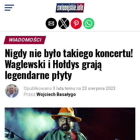
Exit mobile version
WIADOMOŚCI
Nigdy nie było takiego koncertu!
Waglewski i Hołdys grają
legendarne płyty
Opublikowano
3 lata temu
na
23 sierpnia 2023
Przez
Wojciech Basałygo