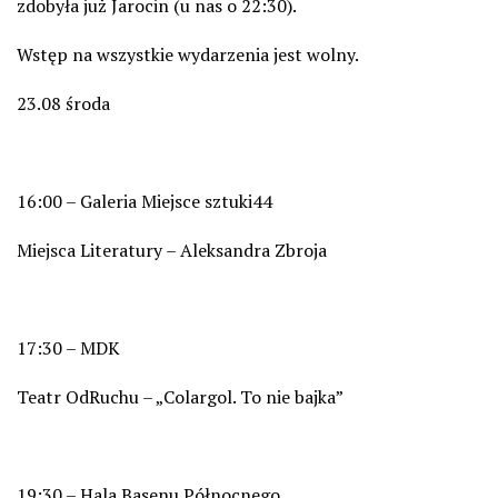
zdobyła już Jarocin (u nas o 22:30).
Wstęp na wszystkie wydarzenia jest wolny.
23.08 środa
16:00 – Galeria Miejsce sztuki44
Miejsca Literatury – Aleksandra Zbroja
17:30 – MDK
Teatr
OdRuchu
– „
Colargol
. To nie bajka”
19:30 – Hala Basenu Północnego