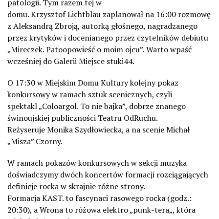
patologii. Tym razem tej w
domu.
Krzysztof
Lichtblau
zaplanował na 16:00 rozmowę
z
Aleksandrą Zbroją
, autorką głośnego, nagradzanego
przez krytyków i docenianego przez czytelników debiutu
„Mireczek.
Patoopowieść
o moim ojcu”. Warto wpaść
wcześniej do Galerii Miejsce stuki44.
O 17:30 w Miejskim Domu Kultury kolejny pokaz
konkursowy w ramach sztuk scenicznych, czyli
spektakl
„
Coloargol
. To nie bajka”
, dobrze znanego
świnoujskiej publiczności
Teatru
OdRuchu
.
Reżyseruje
Monika Szydłowiecka
, a na scenie
Michał
„Misza”
Czorny
.
W ramach pokazów konkursowych w sekcji muzyka
doświadczymy dwóch koncertów formacji rozciągających
definicje rocka w skrajnie różne strony.
Formacja
KAST.
to
fascynaci
rasowego rocka (godz.:
20:30), a
Wrona
to różowa elektro „punk-
tera
„, która