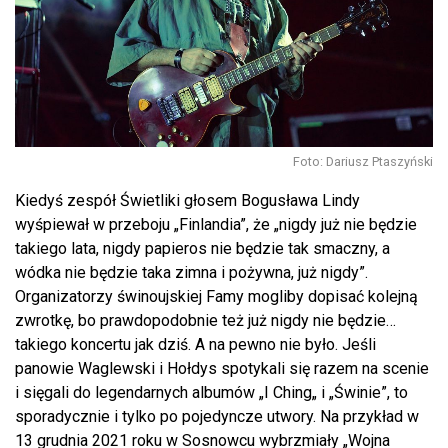
Foto: Dariusz Ptaszyński
Kiedyś zespół Świetliki głosem Bogusława Lindy
wyśpiewał w przeboju „Finlandia”, że „nigdy już nie będzie
takiego lata, nigdy papieros nie będzie tak smaczny, a
wódka nie będzie taka zimna i pożywna, już nigdy”.
Organizatorzy świnoujskiej Famy mogliby dopisać kolejną
zwrotkę, bo prawdopodobnie też już nigdy nie będzie…
takiego koncertu jak dziś. A na pewno nie było. Jeśli
panowie
Waglewski i Hołdys
spotykali się razem na scenie
i sięgali do legendarnych albumów
„I
Ching
„
i
„Świnie”
, to
sporadycznie i tylko po pojedyncze utwory. Na przykład w
13 grudnia 2021 roku w Sosnowcu wybrzmiały „Wojna