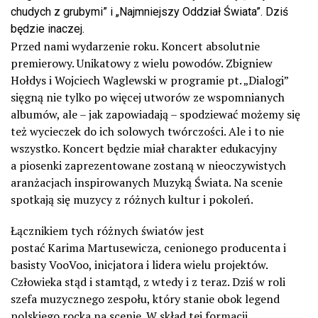
chudych z grubymi” i „Najmniejszy Oddział Świata”. Dziś
będzie inaczej.
Przed nami wydarzenie roku. Koncert absolutnie
premierowy. Unikatowy z wielu powodów. Zbigniew
Hołdys i Wojciech Waglewski w programie pt. „Dialogi”
sięgną nie tylko po więcej utworów ze wspomnianych
albumów, ale – jak zapowiadają – spodziewać możemy się
też wycieczek do ich solowych twórczości. Ale i to nie
wszystko. Koncert będzie miał charakter edukacyjny
a piosenki zaprezentowane zostaną w nieoczywistych
aranżacjach inspirowanych Muzyką Świata. Na scenie
spotkają się muzycy z różnych kultur i pokoleń.
Łącznikiem tych różnych światów jest
postać
Karima
Martusewicza
, cenionego producenta i
basisty
VooVoo
, inicjatora i lidera wielu projektów.
Człowieka stąd i stamtąd, z wtedy i z teraz. Dziś w roli
szefa muzycznego zespołu, który stanie obok legend
polskiego rocka na scenie. W skład tej formacji,