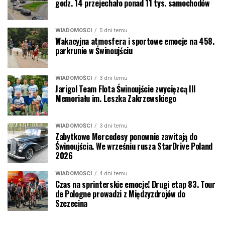
godz. 14 przejechało ponad 11 tys. samochodów
WIADOMOŚCI
5 dni temu
Wakacyjna atmosfera i sportowe emocje na 458.
parkrunie w Świnoujściu
WIADOMOŚCI
3 dni temu
Jarigol Team Flota Świnoujście zwycięzcą III
Memoriału im. Leszka Zakrzewskiego
WIADOMOŚCI
3 dni temu
Zabytkowe Mercedesy ponownie zawitają do
Świnoujścia. We wrześniu rusza StarDrive Poland
2026
WIADOMOŚCI
4 dni temu
Czas na sprinterskie emocje! Drugi etap 83. Tour
de Pologne prowadzi z Międzyzdrojów do
Szczecina