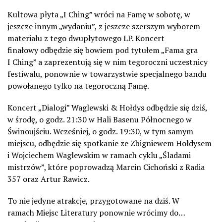
Kultowa płyta „I
Ching
” wróci na Famę w sobotę, w
jeszcze innym „wydaniu”, z jeszcze szerszym wyborem
materiału z tego dwupłytowego LP.
Koncert
finałowy
odbędzie się bowiem pod tytułem „
Fama gra
I
Ching
” a zaprezentują się w nim tegoroczni uczestnicy
festiwalu, ponownie w towarzystwie specjalnego
bandu
powołanego tylko na tegoroczną Famę.
Koncert
„Dialogi” Waglewski & Hołdys odbędzie się dziś,
w środę, o godz. 21:30 w Hali Basenu Północnego w
Świnoujściu.
Wcześniej, o godz. 19:30, w tym samym
miejscu, odbędzie się spotkanie ze Zbigniewem Hołdysem
i Wojciechem Waglewskim w ramach cyklu „Śladami
mistrzów”, które poprowadzą
Marcin Cichoński
z Radia
357 oraz
Artur Rawicz
.
To nie jedyne atrakcje, przygotowane na dziś. W
ramach
Miejsc Literatury
ponownie wrócimy do…