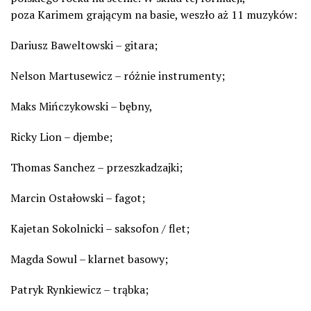
poza
Karimem
grającym na basie, weszło aż 11 muzyków:
Dariusz
Baweltowski
– gitara;
Nelson
Martusewicz
– różnie instrumenty;
Maks
Mińczykowski
– bębny,
Ricky
Lion
–
djembe
;
Thomas Sanchez
–
przeszkadzajki
;
Marcin Ostałowski
– fagot;
Kajetan Sokolnicki
– saksofon / flet;
Magda Sowul
– klarnet basowy;
Patryk Rynkiewicz
– trąbka;