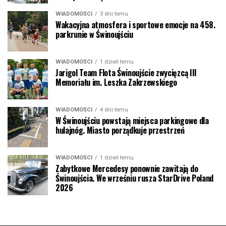
WIADOMOŚCI
3 dni temu
Wakacyjna atmosfera i sportowe emocje na 458.
parkrunie w Świnoujściu
WIADOMOŚCI
1 dzień temu
Jarigol Team Flota Świnoujście zwycięzcą III
Memoriału im. Leszka Zakrzewskiego
WIADOMOŚCI
4 dni temu
W Świnoujściu powstają miejsca parkingowe dla
hulajnóg. Miasto porządkuje przestrzeń
WIADOMOŚCI
1 dzień temu
Zabytkowe Mercedesy ponownie zawitają do
Świnoujścia. We wrześniu rusza StarDrive Poland
2026