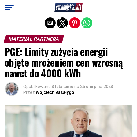
Exit mobile version
MATERIAŁ PARTNERA
PGE: Limity zużycia energii
objęte mrożeniem cen wzrosną
nawet do 4000 kWh
Opublikowano
3 lata temu
na
25 sierpnia 2023
Przez
Wojciech Basałygo