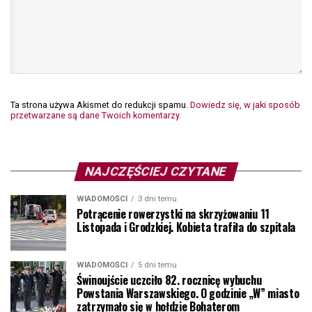
Ta strona używa Akismet do redukcji spamu.
Dowiedz się, w jaki sposób
przetwarzane są dane Twoich komentarzy.
NAJCZĘŚCIEJ CZYTANE
WIADOMOŚCI
3 dni temu
Potrącenie rowerzystki na skrzyżowaniu 11
Listopada i Grodzkiej. Kobieta trafiła do szpitala
WIADOMOŚCI
5 dni temu
Świnoujście uczciło 82. rocznicę wybuchu
Powstania Warszawskiego. O godzinie „W” miasto
zatrzymało się w hołdzie Bohaterom