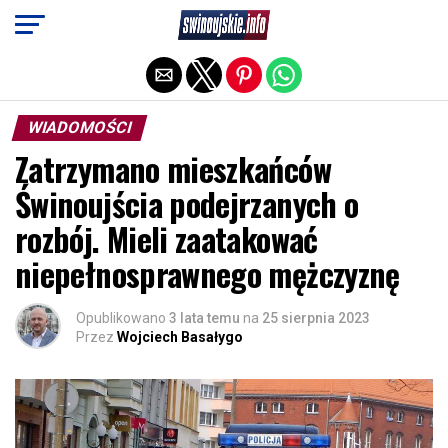
Exit mobile version
WIADOMOŚCI
Zatrzymano mieszkańców
Świnoujścia podejrzanych o
rozbój. Mieli zaatakować
niepełnosprawnego mężczyznę
Opublikowano
3 lata temu
na
25 sierpnia 2023
Przez
Wojciech Basałygo