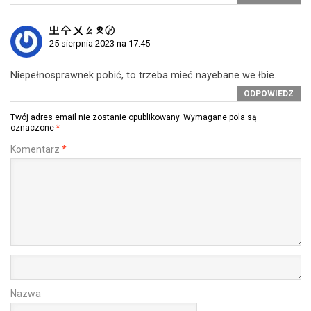
㞢 㐃 㐅 ㄠ ᘝ 〄
25 sierpnia 2023 na 17:45
Niepełnosprawnek pobić, to trzeba mieć nayebane we łbie.
ODPOWIEDZ
Twój adres email nie zostanie opublikowany.
Wymagane pola są
oznaczone
*
Komentarz
*
Nazwa