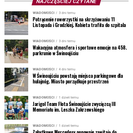
NAJCZĘŚCIEJ CZYTANE
WIADOMOŚCI
3 dni temu
Potrącenie rowerzystki na skrzyżowaniu 11
Listopada i Grodzkiej. Kobieta trafiła do szpitala
WIADOMOŚCI
3 dni temu
Wakacyjna atmosfera i sportowe emocje na 458.
parkrunie w Świnoujściu
WIADOMOŚCI
4 dni temu
W Świnoujściu powstają miejsca parkingowe dla
hulajnóg. Miasto porządkuje przestrzeń
WIADOMOŚCI
1 dzień temu
Jarigol Team Flota Świnoujście zwycięzcą III
Memoriału im. Leszka Zakrzewskiego
WIADOMOŚCI
1 dzień temu
Zabytkowe Mercedesy ponownie zawitają do