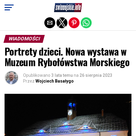
Exit mobile version
WIADOMOŚCI
Portrety dzieci. Nowa wystawa w
Muzeum Rybołówstwa Morskiego
Opublikowano
3 lata temu
na
26 sierpnia 2023
Przez
Wojciech Basałygo