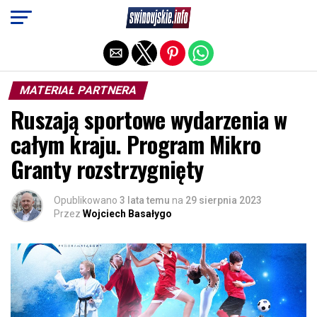
Exit mobile version
MATERIAŁ PARTNERA
Ruszają sportowe wydarzenia w
całym kraju. Program Mikro
Granty rozstrzygnięty
Opublikowano
3 lata temu
na
29 sierpnia 2023
Przez
Wojciech Basałygo