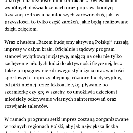
opartych na bezpośrednim kontakcie z rówieśnikami i
wspólnych doświadczeniach oraz poprawa kondycji
fizycznej i zdrowia najmłodszych zarówno dziś, jak i w
przyszłości, to tylko część założeń, jakie będą realizowane
dzięki zajęciom.
Wraz z hasłem „Razem budujemy aktywną Polskę!” ruszają
imprezy w całym kraju. Oficjalnie rządowy program
stanowi wyjątkową inicjatywę, mającą na celu nie tylko
zachęcenie młodych ludzi do aktywności fizycznej, lecz
także propagowanie zdrowego stylu życia oraz wartości
sportowych. Imprezy obejmują różnorodne dyscypliny,
od piłki nożnej przez lekkoatletykę, pływanie po
szermierkę czy grę w szachy, co umożliwia dzieciom i
młodzieży odkrywanie własnych zainteresowań oraz
rozwijanie talentów.
W ramach programu setki imprez zostaną zorganizowane
w różnych regionach Polski, aby jak największa liczba