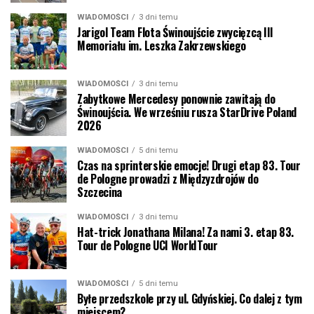
WIADOMOŚCI
3 dni temu
Jarigol Team Flota Świnoujście zwycięzcą III
Memoriału im. Leszka Zakrzewskiego
WIADOMOŚCI
3 dni temu
Zabytkowe Mercedesy ponownie zawitają do
Świnoujścia. We wrześniu rusza StarDrive Poland
2026
WIADOMOŚCI
5 dni temu
Czas na sprinterskie emocje! Drugi etap 83. Tour
de Pologne prowadzi z Międzyzdrojów do
Szczecina
WIADOMOŚCI
3 dni temu
Hat-trick Jonathana Milana! Za nami 3. etap 83.
Tour de Pologne UCI WorldTour
WIADOMOŚCI
5 dni temu
Byłe przedszkole przy ul. Gdyńskiej. Co dalej z tym
miejscem?