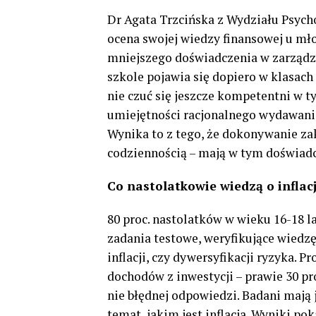
Dr Agata Trzcińska z Wydziału Psych
ocena swojej wiedzy finansowej u mł
mniejszego doświadczenia w zarządz
szkole pojawia się dopiero w klasa
nie czuć się jeszcze kompetentni w t
umiejętności racjonalnego wydawania
Wynika to z tego, że dokonywanie zak
codziennością – mają w tym doświadcz
Co nastolatkowie wiedzą o inflac
80 proc. nastolatków w wieku 16-18 l
zadania testowe, weryfikujące wiedz
inflacji, czy dywersyfikacji ryzyka. 
dochodów z inwestycji – prawie 30 pro
nie błędnej odpowiedzi. Badani mają 
temat, jakim jest inflacja. Wyniki pok