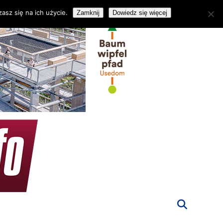
asz się na ich użycie.
Zamknij
Dowiedz się więcej