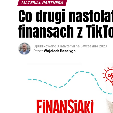
MATERIAŁ PARTNERA
Co drugi nastola
finansach z TikT
Opublikowano
3 lata temu
na
6 września 2023
Przez
Wojciech Basałygo