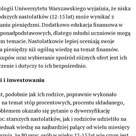
ologii Uniwersytetu Warszawskiego wyjaśnia, że niska
odszych nastolatków (12-15 lat) może wynikać z
aniu pieniędzmi. Dodatkowo edukacja finansowa w
ch ponadpodstawowych, dlatego młodsi uczniowie mogą
ym temacie. Nastolatkowie lepiej oceniają swoje
 pieniędzy niż ogólną wiedzę na temat finansów.
upów oraz wybieranie spośród różnych ofert jest ich
enie i dotyczy to ich bezpośrednio.
ji i inwestowaniu
at, podobnie jak ich rodzice, poprawnie wykonało
ę na temat stóp procentowych, procentu składanego,
Problemem okazało się pytanie o dywersyfikację
c. starszych nastolatków, jak i rodziców udzieliło na
jednak wiedzę na najbardziej palący od wielu miesięcy
azują, że 80 proc. osób w wieku 12-15 lat wie czym jest