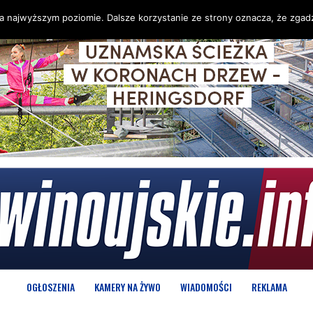
na najwyższym poziomie. Dalsze korzystanie ze strony oznacza, że zgadz
OGŁOSZENIA
KAMERY NA ŻYWO
WIADOMOŚCI
REKLAMA