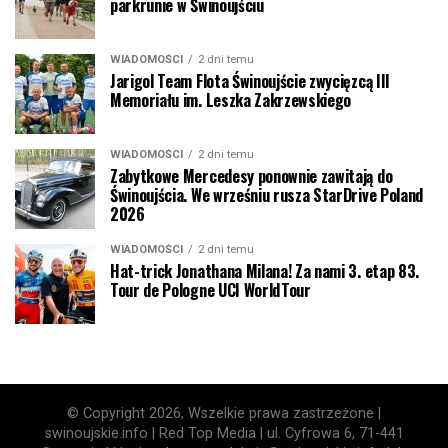
parkrunie w Świnoujściu
WIADOMOŚCI
2 dni temu
Jarigol Team Flota Świnoujście zwycięzcą III
Memoriału im. Leszka Zakrzewskiego
WIADOMOŚCI
2 dni temu
Zabytkowe Mercedesy ponownie zawitają do
Świnoujścia. We wrześniu rusza StarDrive Poland
2026
WIADOMOŚCI
2 dni temu
Hat-trick Jonathana Milana! Za nami 3. etap 83.
Tour de Pologne UCI WorldTour
© Copyright 2026, Wszelkie prawa zastrzeżone |
swinoujskie.info | Red Top Media | ul. Cyfrowa 6, 71-441