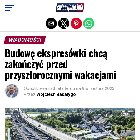
Exit mobile version
WIADOMOŚCI
Budowę ekspresówki chcą
zakończyć przed
przyszłorocznymi wakacjami
Opublikowano
3 lata temu
na
9 września 2023
Przez
Wojciech Basałygo