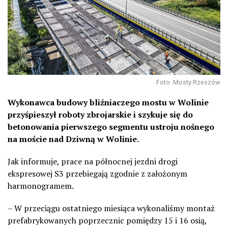
Foto: Mosty Rzeszów
Wykonawca budowy bliźniaczego mostu w Wolinie
przyśpieszył roboty zbrojarskie i szykuje się do
betonowania pierwszego segmentu ustroju nośnego
na moście nad Dziwną w Wolinie.
Jak informuje,
p
race na północnej jezdni drogi
ekspresowej S3 przebiegają zgodnie z założonym
harmonogramem.
– W przeciągu ostatniego miesiąca wykonaliśmy montaż
prefabrykowanych poprzecznic pomiędzy 15 i 16 osią,