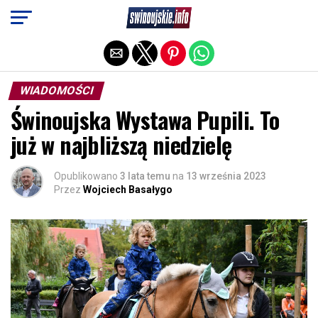
Exit mobile version
WIADOMOŚCI
Świnoujska Wystawa Pupili. To
już w najbliższą niedzielę
Opublikowano
3 lata temu
na
13 września 2023
Przez
Wojciech Basałygo