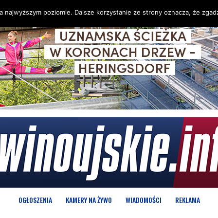
na najwyższym poziomie. Dalsze korzystanie ze strony oznacza, że zgadz
OGŁOSZENIA
KAMERY NA ŻYWO
WIADOMOŚCI
REKLAMA