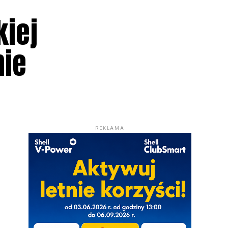
kiej
mie
REKLAMA