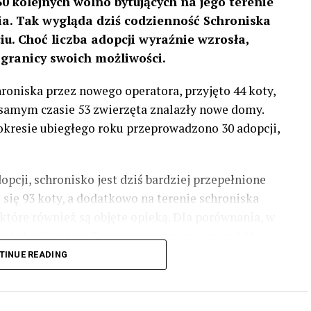
30 kolejnych wolno bytujących na jego terenie
a. Tak wygląda dziś codzienność Schroniska
u. Choć liczba adopcji wyraźnie wzrosła,
 granicy swoich możliwości.
roniska przez nowego operatora, przyjęto 44 koty,
m samym czasie 53 zwierzęta znalazły nowe domy.
okresie ubiegłego roku przeprowadzono 30 adopcji,
pcji, schronisko jest dziś bardziej przepełnione
 się 93 koty, a dodatkowo na terenie schroniska
które również są objęte opieką. Dla porównania, w
 było 60 kotów. To oznacza wzrost o ponad 55
TINUE READING
prawdę tej pomocy potrzebuje. Jednocześnie
lone możliwości lokalowe i organizacyjne.