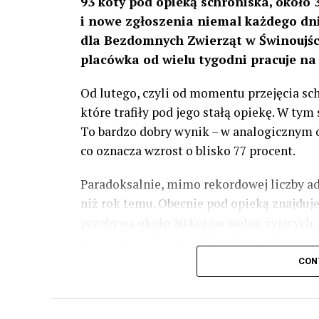
93 koty pod opieką schroniska, około 
i nowe zgłoszenia niemal każdego dni
dla Bezdomnych Zwierząt w Świnoujści
placówka od wielu tygodni pracuje na
Od lutego, czyli od momentu przejęcia sch
które trafiły pod jego stałą opiekę. W ty
To bardzo dobry wynik – w analogicznym 
co oznacza wzrost o blisko 77 procent.
Paradoksalnie, mimo rekordowej liczby ado
niż rok temu. Obecnie pod opieką znajduje
przebywa około 30 kotów wolno żyjących, 
tym samym okresie 2024 roku w schronisku
procent.
CON
– Pomagamy każdemu zwierzęciu, które na
musimy pamiętać, że schronisko ma okreś