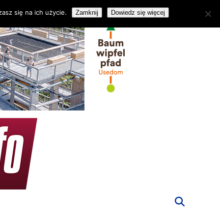
asz się na ich użycie.
Zamknij
Dowiedz się więcej