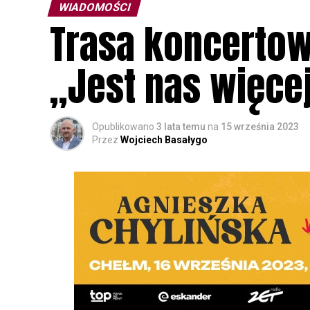
WIADOMOŚCI
Trasa koncertow
„Jest nas więce
Opublikowano
3 lata temu
na
15 września 2023
Przez
Wojciech Basałygo