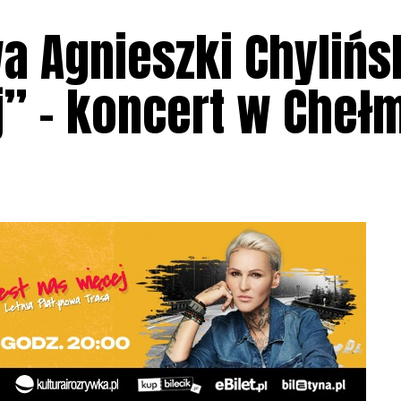
a Agnieszki Chylińs
j” – koncert w Cheł