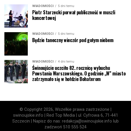
WIADOMOŚCI
5 dni temu
Piotr Starzecki porwał publiczność w muszli
koncertowej
WIADOMOŚCI
5 dni temu
Będzie taneczny wieczór pod gołym niebem
WIADOMOŚCI
4 dni temu
Świnoujście uczciło 82. rocznicę wybuchu
Powstania Warszawskiego. O godzinie „W” miasto
zatrzymało się w hołdzie Bohaterom
© Copyright 2026, Wszelkie prawa zastrzeżone |
swinoujskie.info | Red Top Media | ul. Cyfrowa 6, 71-441
Szczecin | Napisz do nas: redakcja@swinoujskie.info lub
zadzwoń 510 555 524