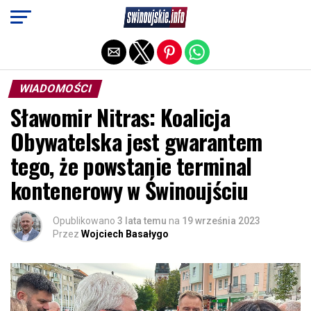
Exit mobile version
WIADOMOŚCI
Sławomir Nitras: Koalicja
Obywatelska jest gwarantem
tego, że powstanie terminal
kontenerowy w Świnoujściu
Opublikowano
3 lata temu
na
19 września 2023
Przez
Wojciech Basałygo