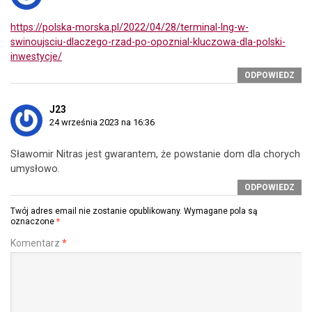
https://polska-morska.pl/2022/04/28/terminal-lng-w-
swinoujsciu-dlaczego-rzad-po-opoznial-kluczowa-dla-polski-
inwestycje/
ODPOWIEDZ
J23
24 września 2023 na 16:36
Sławomir Nitras jest gwarantem, że powstanie dom dla chorych
umysłowo.
ODPOWIEDZ
Twój adres email nie zostanie opublikowany.
Wymagane pola są
oznaczone
*
Komentarz
*