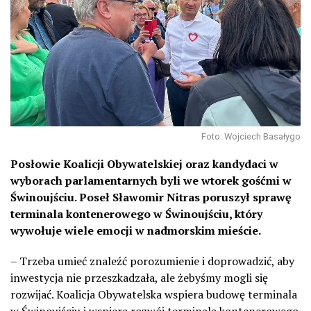
Foto: Wojciech Basałygo
Posłowie Koalicji Obywatelskiej oraz kandydaci w
wyborach parlamentarnych byli we wtorek gośćmi w
Świnoujściu. Poseł Sławomir Nitras poruszył sprawę
terminala kontenerowego w Świnoujściu, który
wywołuje wiele emocji w nadmorskim mieście.
– Trzeba umieć znaleźć porozumienie i doprowadzić, aby
inwestycja nie przeszkadzała, ale żebyśmy mogli się
rozwijać. Koalicja Obywatelska wspiera budowę terminala
w Świnoujściu i wspiera rozwój terminala kontenerowego