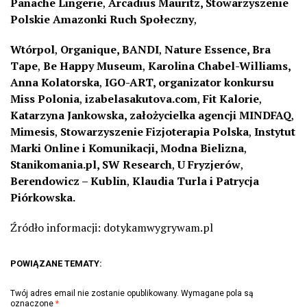
Panache Lingerie
,
Arcadius Mauritz, Stowarzyszenie
Polskie Amazonki Ruch Społeczny
,
Wtórpol
,
Organique, BANDI
,
Nature Essence, Bra
Tape
,
Be Happy Museum
,
Karolina Chabel-Williams,
Anna Kolatorska
,
IGO-ART, organizator konkursu
Miss Polonia
,
izabelasakutova.com
,
Fit Kalorie
,
Katarzyna Jankowska, założycielka agencji MINDFAQ
,
Mimesis
,
Stowarzyszenie Fizjoterapia Polska
,
Instytut
Marki Online i Komunikacji, Modna Bielizna
,
Stanikomania.pl, SW Research
,
U Fryzjerów
,
Berendowicz – Kublin
,
Klaudia Turla i Patrycja
Piórkowska.
Źródło informacji: dotykamwygrywam.pl
POWIĄZANE TEMATY:
Twój adres email nie zostanie opublikowany.
Wymagane pola są
oznaczone
*