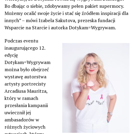
Bo dbając o siebie, zdobywamy pełen pakiet supermocy.
Możemy ocalić swoje życie i stać się źródłem inspiracji dla
innych” – mówi Izabela Sakutova, prezeska fundacji
Wsparcie na Starcie i autorka Dotykam=Wygrywam.
Podczas eventu
inaugurującego 12.
edycję
Dotykam=Wygrywam
można było obejrzeć
wystawę autorstwa
artysty portrecisty
Arcadiusa Mauritza,
który w ramach
przesłania kampanii
uwiecznił jej
ambasadorów w
różnych życiowych
sytuacjach, którzy