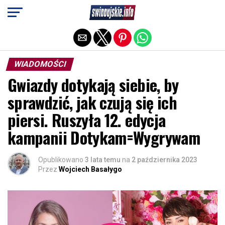
Exit mobile version
WIADOMOŚCI
Gwiazdy dotykają siebie, by
sprawdzić, jak czują się ich
piersi. Ruszyła 12. edycja
kampanii Dotykam=Wygrywam
Opublikowano
3 lata temu
na
2 października 2023
Przez
Wojciech Basałygo