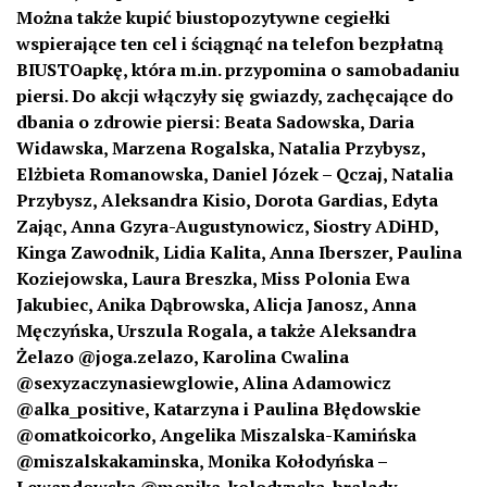
Można także kupić biustopozytywne cegiełki
wspierające ten cel i ściągnąć na telefon bezpłatną
BIUSTOapkę, która m.in. przypomina o samobadaniu
piersi. Do akcji włączyły się gwiazdy, zachęcające do
dbania o zdrowie piersi: Beata Sadowska, Daria
Widawska, Marzena Rogalska, Natalia Przybysz,
Elżbieta Romanowska, Daniel Józek – Qczaj, Natalia
Przybysz, Aleksandra Kisio, Dorota Gardias, Edyta
Zając, Anna Gzyra-Augustynowicz, Siostry ADiHD,
Kinga Zawodnik, Lidia Kalita, Anna Iberszer, Paulina
Koziejowska, Laura Breszka, Miss Polonia Ewa
Jakubiec, Anika Dąbrowska, Alicja Janosz, Anna
Męczyńska, Urszula Rogala, a także Aleksandra
Żelazo @joga.zelazo, Karolina Cwalina
@sexyzaczynasiewglowie, Alina Adamowicz
@alka_positive, Katarzyna i Paulina Błędowskie
@omatkoicorko, Angelika Miszalska-Kamińska
@miszalskakaminska, Monika Kołodyńska –
Lewandowska @monika_kolodynska_bralady,