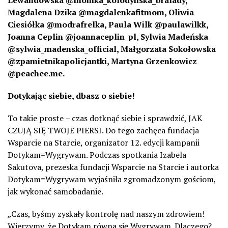
Magdalena Dzika @magdalenkafitmom, Oliwia
Ciesiółka @modrafrelka, Paula Wilk @paulawilkk,
Joanna Ceplin @joannaceplin_pl, Sylwia Madeńska
@sylwia_madenska_official, Małgorzata Sokołowska
@zpamietnikapolicjantki, Martyna Grzenkowicz
@peachee.me.
Dotykając siebie
, dbasz o siebie!
To takie proste – czas dotknąć siebie i sprawdzić, JAK
CZUJĄ SIĘ TWOJE PIERSI. Do tego zachęca fundacja
Wsparcie na Starcie, organizator 12. edycji kampanii
Dotykam=Wygrywam. Podczas spotkania Izabela
Sakutova, prezeska fundacji Wsparcie na Starcie i autorka
Dotykam=Wygrywam wyjaśniła zgromadzonym gościom,
jak wykonać samobadanie.
„Czas, byśmy zyskały kontrolę nad naszym zdrowiem!
Wierzymy, że Dotykam równa się Wygrywam. Dlaczego?