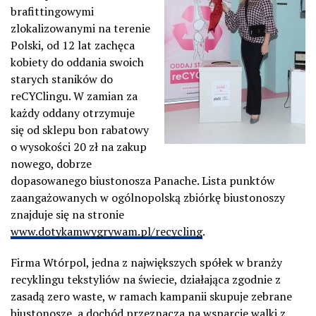
brafittingowymi
zlokalizowanymi na terenie
Polski, od 12 lat zachęca
kobiety do oddania swoich
starych staników do
reCYClingu. W zamian za
każdy oddany otrzymuje
się od sklepu bon rabatowy
o wysokości 20 zł na zakup
nowego, dobrze
dopasowanego biustonosza Panache. Lista punktów
zaangażowanych w ogólnopolską zbiórkę biustonoszy
znajduje się na stronie
www.dotykamwygrywam.pl/recycling
.
Firma Wtórpol, jedna z największych spółek w branży
recyklingu tekstyliów na świecie, działająca zgodnie z
zasadą zero waste, w ramach kampanii skupuje zebrane
biustonosze, a dochód przeznacza na wsparcie walki z