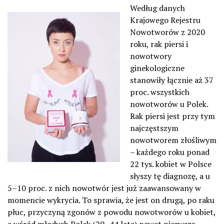
Według danych
Krajowego Rejestru
Nowotworów z 2020
roku, rak piersi i
nowotwory
ginekologiczne
stanowiły łącznie aż 37
proc. wszystkich
nowotworów u Polek.
Rak piersi jest przy tym
najczęstszym
nowotworem złośliwym
– każdego roku ponad
22 tys. kobiet w Polsce
słyszy tę diagnozę, a u
5–10 proc. z nich nowotwór jest już zaawansowany w
momencie wykrycia. To sprawia, że jest on drugą, po raku
płuc, przyczyną zgonów z powodu nowotworów u kobiet,
a wśród młodych Polek (20–44 lata) nawet pierwszą.