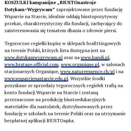
KOSZULKI kampanijne „BIUSTOnastroje
Dotykam=Wygrywam”
zaprojektowane przez fundację
Wsparcie na Starcie, idealnie oddają biustopozytywny
przekaz, charakterystyczny dla fundacji, zachęcający do
zainteresowania się tematem dbania o zdrowie piersi.
Tegoroczne cegiełki kupisz w sklepach brafittingowych
na terenie Polski, których lista dostępna jest na
www.dotykamwygrywam.pl
oraz na
www.bandi.pl
,
www.bratape.official.com
,
www.organique.pl
, w salonach
stacjonarnych Organique,
www.natureessence.ch/pl
i na
www.wsparcienastarcie.edu.pl
. Wszystkie środki
pozyskane ze sprzedaży tegorocznych cegiełek trafią na
konto fundacji Wsparcie na Starcie i zostaną
przeznaczone na produkcję biustoedukacyjnych
materiałów dla nastolatek, dystrybuowanych przez
fundację w szkołach na terenie Polski oraz na utrzymanie
bezpłatnej aplikacji BIUSTOapka.