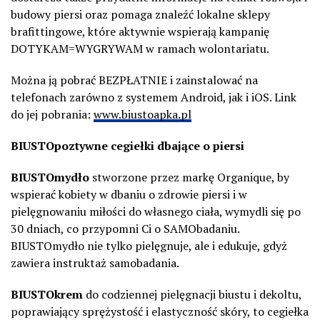
budowy piersi oraz pomaga znaleźć lokalne sklepy
brafittingowe, które aktywnie wspierają kampanię
DOTYKAM=WYGRYWAM w ramach wolontariatu.
Można ją pobrać BEZPŁATNIE i zainstalować na
telefonach zarówno z systemem Android, jak i iOS. Link
do jej pobrania:
www.biustoapka.pl
BIUSTOpoztywne cegiełki
dbające o piersi
BIUSTOmydło
stworzone przez markę Organique, by
wspierać kobiety w dbaniu o zdrowie piersi i w
pielęgnowaniu miłości do własnego ciała, wymydli się po
30 dniach, co przypomni Ci o SAMObadaniu.
BIUSTOmydło nie tylko pielęgnuje, ale i edukuje, gdyż
zawiera instruktaż samobadania.
BIUSTOkrem
do codziennej pielęgnacji biustu i dekoltu,
poprawiający sprężystość i elastyczność skóry, to cegiełka