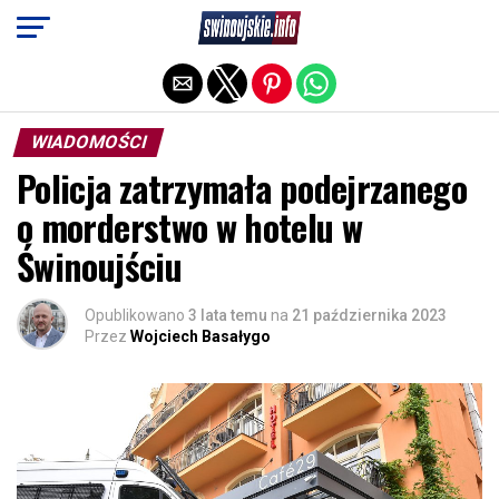
Exit mobile version
WIADOMOŚCI
Policja zatrzymała podejrzanego
o morderstwo w hotelu w
Świnoujściu
Opublikowano
3 lata temu
na
21 października 2023
Przez
Wojciech Basałygo