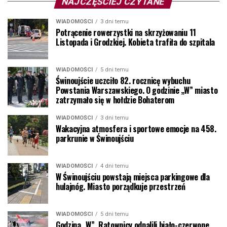
NAJCZĘŚCIEJ CZYTANE
WIADOMOŚCI
3 dni temu
Potrącenie rowerzystki na skrzyżowaniu 11
Listopada i Grodzkiej. Kobieta trafiła do szpitala
WIADOMOŚCI
5 dni temu
Świnoujście uczciło 82. rocznicę wybuchu
Powstania Warszawskiego. O godzinie „W” miasto
zatrzymało się w hołdzie Bohaterom
WIADOMOŚCI
3 dni temu
Wakacyjna atmosfera i sportowe emocje na 458.
parkrunie w Świnoujściu
WIADOMOŚCI
4 dni temu
W Świnoujściu powstają miejsca parkingowe dla
hulajnóg. Miasto porządkuje przestrzeń
WIADOMOŚCI
5 dni temu
Godzina „W”. Ratownicy odpalili biało-czerwone