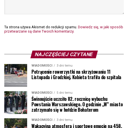
Ta strona używa Akismet do redukcji spamu.
Dowiedz się, w jaki sposób
przetwarzane są dane Twoich komentarzy.
NAJCZĘŚCIEJ CZYTANE
WIADOMOŚCI
3 dni temu
Potrącenie rowerzystki na skrzyżowaniu 11
Listopada i Grodzkiej. Kobieta trafiła do szpitala
WIADOMOŚCI
5 dni temu
Świnoujście uczciło 82. rocznicę wybuchu
Powstania Warszawskiego. O godzinie „W” miasto
zatrzymało się w hołdzie Bohaterom
WIADOMOŚCI
3 dni temu
Wakacyjna atmosfera i sportowe emocje na 458.