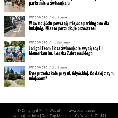
parkrunie w Świnoujściu
WIADOMOŚCI
4 dni temu
W Świnoujściu powstają miejsca parkingowe dla
hulajnóg. Miasto porządkuje przestrzeń
WIADOMOŚCI
1 dzień temu
Jarigol Team Flota Świnoujście zwycięzcą III
Memoriału im. Leszka Zakrzewskiego
WIADOMOŚCI
2 dni temu
Byłe przedszkole przy ul. Gdyńskiej. Co dalej z tym
miejscem?
© Copyright 2026, Wszelkie prawa zastrzeżone |
swinoujskie.info | Red Top Media | ul. Cyfrowa 6, 71-441