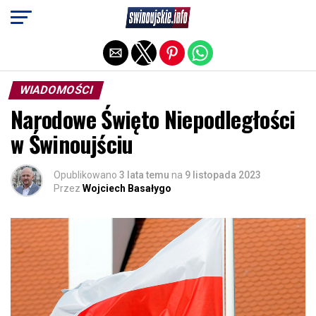
Exit mobile version
WIADOMOŚCI
Narodowe Święto Niepodległości
w Świnoujściu
Opublikowano
3 lata temu
na
9 listopada 2023
Przez
Wojciech Basałygo