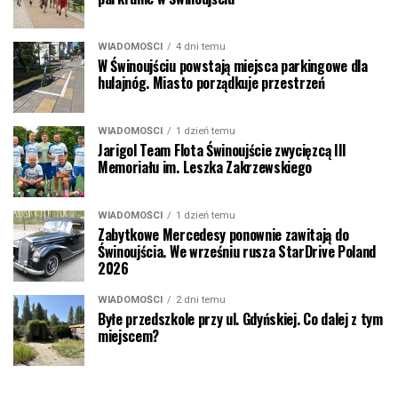
WIADOMOŚCI
4 dni temu
W Świnoujściu powstają miejsca parkingowe dla
hulajnóg. Miasto porządkuje przestrzeń
WIADOMOŚCI
1 dzień temu
Jarigol Team Flota Świnoujście zwycięzcą III
Memoriału im. Leszka Zakrzewskiego
WIADOMOŚCI
1 dzień temu
Zabytkowe Mercedesy ponownie zawitają do
Świnoujścia. We wrześniu rusza StarDrive Poland
2026
WIADOMOŚCI
2 dni temu
Byłe przedszkole przy ul. Gdyńskiej. Co dalej z tym
miejscem?