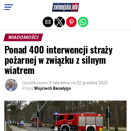
Exit mobile version
WIADOMOŚCI
Ponad 400 interwencji straży
pożarnej w związku z silnym
wiatrem
Opublikowano
3 lata temu
na
22 grudnia 2023
Przez
Wojciech Basałygo