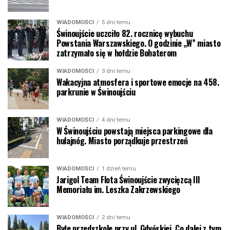
WIADOMOŚCI
5 dni temu
Świnoujście uczciło 82. rocznicę wybuchu
Powstania Warszawskiego. O godzinie „W” miasto
zatrzymało się w hołdzie Bohaterom
WIADOMOŚCI
3 dni temu
Wakacyjna atmosfera i sportowe emocje na 458.
parkrunie w Świnoujściu
WIADOMOŚCI
4 dni temu
W Świnoujściu powstają miejsca parkingowe dla
hulajnóg. Miasto porządkuje przestrzeń
WIADOMOŚCI
1 dzień temu
Jarigol Team Flota Świnoujście zwycięzcą III
Memoriału im. Leszka Zakrzewskiego
WIADOMOŚCI
2 dni temu
Byłe przedszkole przy ul. Gdyńskiej. Co dalej z tym