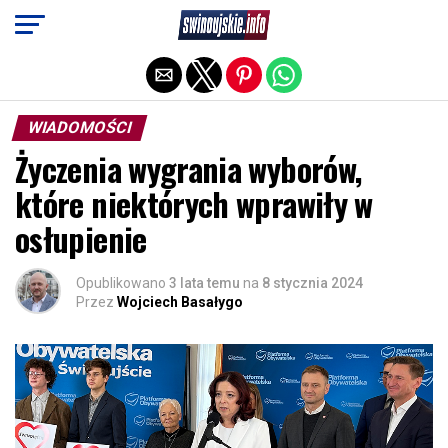
Exit mobile version
WIADOMOŚCI
Życzenia wygrania wyborów,
które niektórych wprawiły w
osłupienie
Opublikowano
3 lata temu
na
8 stycznia 2024
Przez
Wojciech Basałygo