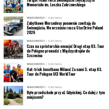
Memoriału im. Leszka Zakrzewskiego
WIADOMOŚCI
4 dni temu
Zabytkowe Mercedesy ponownie zawitają do
Świnoujścia. We wrześniu rusza StarDrive Poland
2026
WIADOMOŚCI
5 dni temu
Czas na sprinterskie emocje! Drugi etap 83. Tour
de Pologne prowadzi z Międzyzdrojów do
Szczecina
WIADOMOŚCI
4 dni temu
Hat-trick Jonathana Milana! Za nami 3. etap 83.
Tour de Pologne UCI WorldTour
WIADOMOŚCI
5 dni temu
Byłe przedszkole przy ul. Gdyńskiej. Co dalej z tym
miejscem?