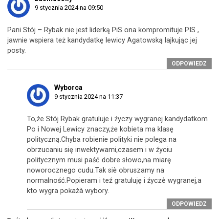
9 stycznia 2024 na 09:50
Pani Stój – Rybak nie jest liderką PiS ona kompromituje PIS ,
jawnie wspiera też kandydatkę lewicy Agatowską lajkując jej
posty.
ODPOWIEDZ
Wyborca
9 stycznia 2024 na 11:37
To,że Stój Rybak gratuluje i źyczy wygranej kandydatkom
Po i Nowej Lewicy znaczy,że kobieta ma klasę
polityczną.Chyba robienie polityki nie polega na
obrzucaniu się inwektywami,czasem i w źyciu
politycznym musi paść dobre słowo,na miarę
noworocznego cudu.Tak siè obruszamy na
normalność.Popieram i teź gratuluję i źyczè wygranej,a
kto wygra pokażà wybory.
ODPOWIEDZ