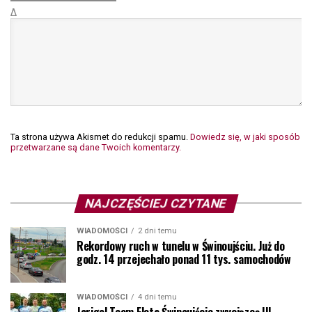
Δ
Ta strona używa Akismet do redukcji spamu.
Dowiedz się, w jaki sposób
przetwarzane są dane Twoich komentarzy.
NAJCZĘŚCIEJ CZYTANE
WIADOMOŚCI
2 dni temu
Rekordowy ruch w tunelu w Świnoujściu. Już do
godz. 14 przejechało ponad 11 tys. samochodów
WIADOMOŚCI
4 dni temu
Jarigol Team Flota Świnoujście zwycięzcą III