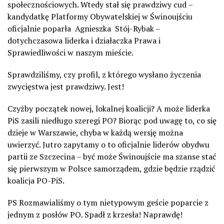
społecznościowych. Wtedy stał się prawdziwy cud –
kandydatkę Platformy Obywatelskiej w Świnoujściu
oficjalnie poparła Agnieszka Stój-Rybak –
dotychczasowa liderka i działaczka Prawa i
Sprawiedliwości w naszym mieście.
Sprawdziliśmy, czy profil, z którego wysłano życzenia
zwycięstwa jest prawdziwy. Jest!
Czyżby początek nowej, lokalnej koalicji? A może liderka
PiS zasili niedługo szeregi PO? Biorąc pod uwagę to, co się
dzieje w Warszawie, chyba w każdą wersję można
uwierzyć. Jutro zapytamy o to oficjalnie liderów obydwu
partii ze Szczecina – być może Świnoujście ma szanse stać
się pierwszym w Polsce samorządem, gdzie będzie rządzić
koalicja PO-PiS.
PS Rozmawialiśmy o tym nietypowym geście poparcie z
jednym z posłów PO. Spadł z krzesła! Naprawdę!