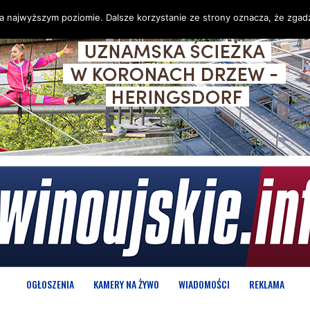
na najwyższym poziomie. Dalsze korzystanie ze strony oznacza, że zgadz
OGŁOSZENIA
KAMERY NA ŻYWO
WIADOMOŚCI
REKLAMA