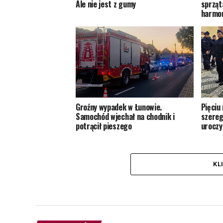
Ale nie jest z gumy
sprząt
harmon
Groźny wypadek w Łunowie.
Pięciu
Samochód wjechał na chodnik i
szereg
potrącił pieszego
uroczy
KL