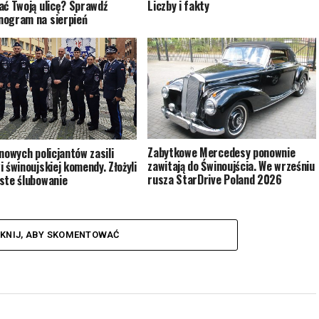
ać Twoją ulicę? Sprawdź
Liczby i fakty
ogram na sierpień
Zabytkowe Mercedesy ponownie
 nowych policjantów zasili
zawitają do Świnoujścia. We wrześniu
i świnoujskiej komendy. Złożyli
rusza StarDrive Poland 2026
ste ślubowanie
IKNIJ, ABY SKOMENTOWAĆ