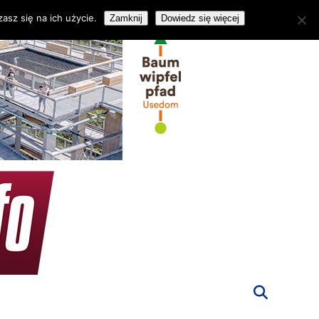
asz się na ich użycie.
Zamknij
Dowiedz się więcej