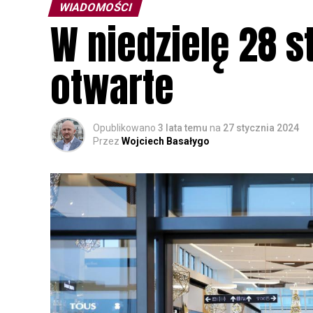
WIADOMOŚCI
W niedzielę 28 s
otwarte
Opublikowano
3 lata temu
na
27 stycznia 2024
Przez
Wojciech Basałygo