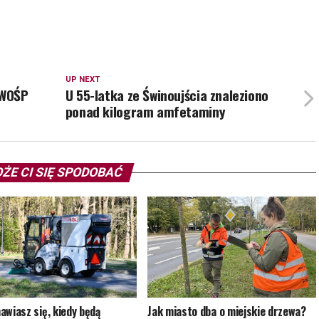
UP NEXT
 WOŚP
U 55-latka ze Świnoujścia znaleziono
ponad kilogram amfetaminy
ŻE CI SIĘ SPODOBAĆ
awiasz się, kiedy będą
Jak miasto dba o miejskie drzewa?