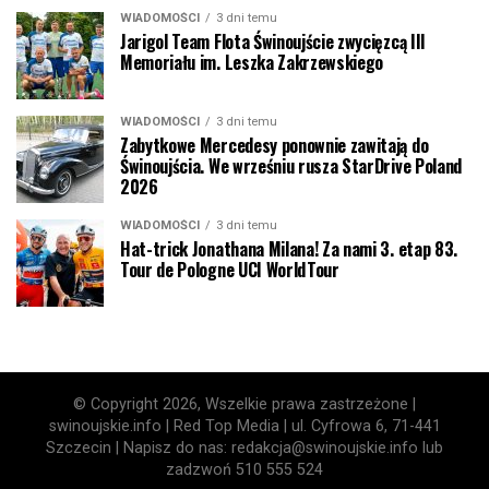
WIADOMOŚCI
3 dni temu
Jarigol Team Flota Świnoujście zwycięzcą III
Memoriału im. Leszka Zakrzewskiego
WIADOMOŚCI
3 dni temu
Zabytkowe Mercedesy ponownie zawitają do
Świnoujścia. We wrześniu rusza StarDrive Poland
2026
WIADOMOŚCI
3 dni temu
Hat-trick Jonathana Milana! Za nami 3. etap 83.
Tour de Pologne UCI WorldTour
© Copyright 2026, Wszelkie prawa zastrzeżone |
swinoujskie.info | Red Top Media | ul. Cyfrowa 6, 71-441
Szczecin | Napisz do nas: redakcja@swinoujskie.info lub
zadzwoń 510 555 524