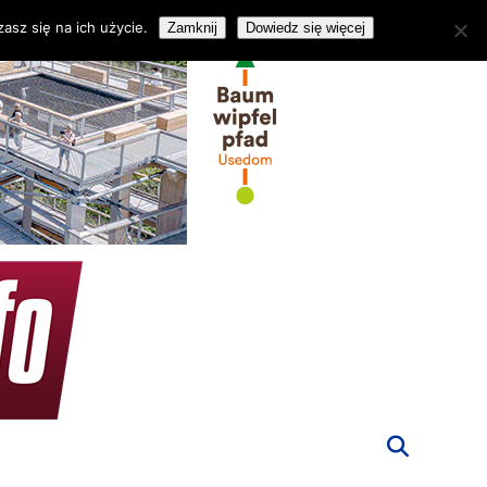
asz się na ich użycie.
Zamknij
Dowiedz się więcej