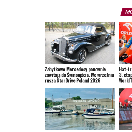
MO
Zabytkowe Mercedesy ponownie
Hat-tr
zawitają do Świnoujścia. We wrześniu
3. eta
rusza StarDrive Poland 2026
World