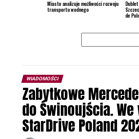
Miasto analizuje możliwości rozwoju
Dublet
transportu wodnego
Szczec
de Pol
WIADOMOŚCI
Zabytkowe Mercede
do Świnoujścia. We
StarDrive Poland 20