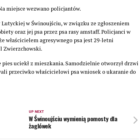
 Na miejsce wezwano policjantów.
cy Lutyckiej w Świnoujściu, w związku ze zgłoszeniem
iety oraz jej psa przez psa rasy amstaff. Policjanci w
 że właścicielem agresywnego psa jest 29-letni
il Zwierzchowski.
 pies uciekł z mieszkania. Samodzielnie otworzył drzwi
wali przeciwko właścicielowi psa wniosek o ukaranie do
UP NEXT
W Świnoujściu wymienią pomosty dla
żaglówek