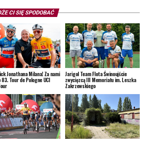
ŻE CI SIĘ SPODOBAĆ
ick Jonathana Milana! Za nami
Jarigol Team Flota Świnoujście
p 83. Tour de Pologne UCI
zwycięzcą III Memoriału im. Leszka
Tour
Zakrzewskiego