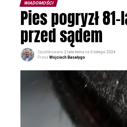
WIADOMOŚCI
Pies pogryzł 81-l
przed sądem
Opublikowano
2 lata temu
na
6 lutego 2024
Przez
Wojciech Basałygo