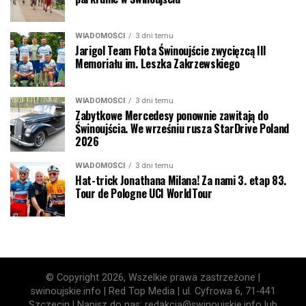
WIADOMOŚCI
3 dni temu
Jarigol Team Flota Świnoujście zwycięzcą III
Memoriału im. Leszka Zakrzewskiego
WIADOMOŚCI
3 dni temu
Zabytkowe Mercedesy ponownie zawitają do
Świnoujścia. We wrześniu rusza StarDrive Poland
2026
WIADOMOŚCI
3 dni temu
Hat-trick Jonathana Milana! Za nami 3. etap 83.
Tour de Pologne UCI WorldTour
© Copyright 2026, Wszelkie prawa zastrzeżone |
swinoujskie.info | Red Top Media | ul. Cyfrowa 6, 71-441
Szczecin | Napisz do nas: redakcja@swinoujskie.info lub