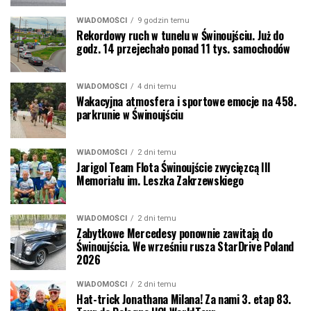
WIADOMOŚCI
9 godzin temu
Rekordowy ruch w tunelu w Świnoujściu. Już do
godz. 14 przejechało ponad 11 tys. samochodów
WIADOMOŚCI
4 dni temu
Wakacyjna atmosfera i sportowe emocje na 458.
parkrunie w Świnoujściu
WIADOMOŚCI
2 dni temu
Jarigol Team Flota Świnoujście zwycięzcą III
Memoriału im. Leszka Zakrzewskiego
WIADOMOŚCI
2 dni temu
Zabytkowe Mercedesy ponownie zawitają do
Świnoujścia. We wrześniu rusza StarDrive Poland
2026
WIADOMOŚCI
2 dni temu
Hat-trick Jonathana Milana! Za nami 3. etap 83.