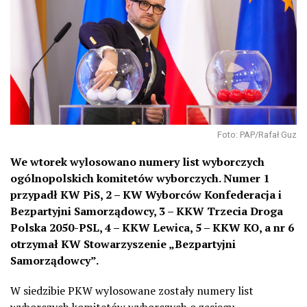
Foto: PAP/Rafał Guz
We wtorek wylosowano numery list wyborczych
ogólnopolskich komitetów wyborczych. Numer 1
przypadł KW PiS, 2 – KW Wyborców Konfederacja i
Bezpartyjni Samorządowcy, 3 – KKW Trzecia Droga
Polska 2050-PSL, 4 – KKW Lewica, 5 – KKW KO, a nr 6
otrzymał KW Stowarzyszenie „Bezpartyjni
Samorządowcy”.
W siedzibie PKW wylosowane zostały numery list
wyborczych komitetów wyborczych o zasięgu