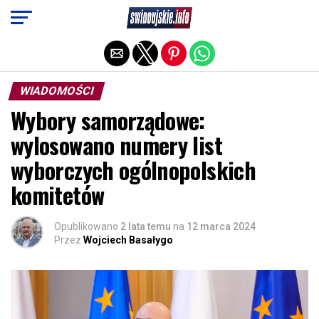
Exit mobile version
WIADOMOŚCI
Wybory samorządowe:
wylosowano numery list
wyborczych ogólnopolskich
komitetów
Opublikowano
2 lata temu
na
12 marca 2024
Przez
Wojciech Basałygo