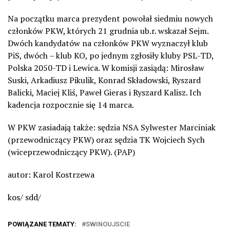
Na początku marca prezydent powołał siedmiu nowych
członków PKW, których 21 grudnia ub.r. wskazał Sejm.
Dwóch kandydatów na członków PKW wyznaczył klub
PiS, dwóch – klub KO, po jednym zgłosiły kluby PSL-TD,
Polska 2050-TD i Lewica. W komisji zasiądą: Mirosław
Suski, Arkadiusz Pikulik, Konrad Składowski, Ryszard
Balicki, Maciej Kliś, Paweł Gieras i Ryszard Kalisz. Ich
kadencja rozpocznie się 14 marca.
W PKW zasiadają także: sędzia NSA Sylwester Marciniak
(przewodniczący PKW) oraz sędzia TK Wojciech Sych
(wiceprzewodniczący PKW). (PAP)
autor: Karol Kostrzewa
kos/ sdd/
POWIĄZANE TEMATY:
SWINOUJSCIE