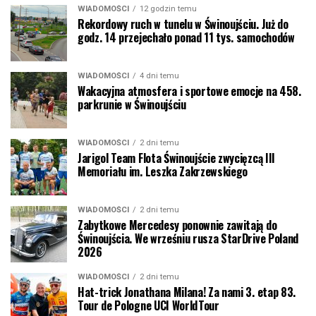
WIADOMOŚCI
12 godzin temu
Rekordowy ruch w tunelu w Świnoujściu. Już do
godz. 14 przejechało ponad 11 tys. samochodów
WIADOMOŚCI
4 dni temu
Wakacyjna atmosfera i sportowe emocje na 458.
parkrunie w Świnoujściu
WIADOMOŚCI
2 dni temu
Jarigol Team Flota Świnoujście zwycięzcą III
Memoriału im. Leszka Zakrzewskiego
WIADOMOŚCI
2 dni temu
Zabytkowe Mercedesy ponownie zawitają do
Świnoujścia. We wrześniu rusza StarDrive Poland
2026
WIADOMOŚCI
2 dni temu
Hat-trick Jonathana Milana! Za nami 3. etap 83.
Tour de Pologne UCI WorldTour