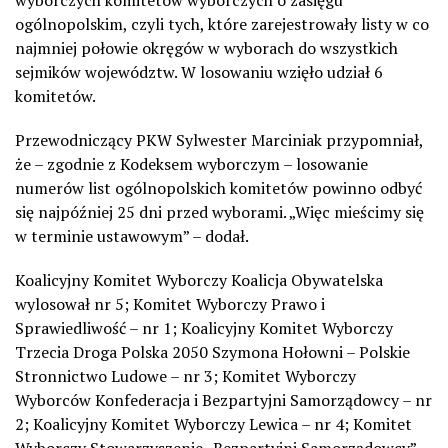
ogólnopolskim, czyli tych, które zarejestrowały listy w co
najmniej połowie okręgów w wyborach do wszystkich
sejmików województw. W losowaniu wzięło udział 6
komitetów.
Przewodniczący PKW Sylwester Marciniak przypomniał,
że – zgodnie z Kodeksem wyborczym – losowanie
numerów list ogólnopolskich komitetów powinno odbyć
się najpóźniej 25 dni przed wyborami. „Więc mieścimy się
w terminie ustawowym” – dodał.
Koalicyjny Komitet Wyborczy Koalicja Obywatelska
wylosował nr 5; Komitet Wyborczy Prawo i
Sprawiedliwość – nr 1; Koalicyjny Komitet Wyborczy
Trzecia Droga Polska 2050 Szymona Hołowni – Polskie
Stronnictwo Ludowe – nr 3; Komitet Wyborczy
Wyborców Konfederacja i Bezpartyjni Samorządowcy – nr
2; Koalicyjny Komitet Wyborczy Lewica – nr 4; Komitet
Wyborczy Stowarzyszenie „Bezpartyjni Samorządowcy” –