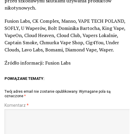
przed szkodliwymi skutkami używania produktów
nikotynowych.
Fusion
Labs
, CK
Complex
,
Manso
, VAPE TECH POLAND,
SOFLY, U
Waperów
, Bolt Dominika
Bartocha
, King
Vape
,
VapeOn
,
Cloud
Heaven
,
Cloud
Club,
Vapers
Lokalnie,
Captain
Smoke
, Chmurka
Vape
Shop, Cig4You, Under
Clouds
,
Lavo
Labs
, Bomami,
Diamond
Vape
,
Waper
.
Źródło informacji: Fusion
Labs
POWIĄZANE TEMATY:
Twój adres email nie zostanie opublikowany.
Wymagane pola są
oznaczone
*
Komentarz
*