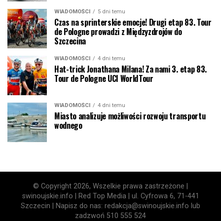
WIADOMOŚCI
5 dni temu
Czas na sprinterskie emocje! Drugi etap 83. Tour
de Pologne prowadzi z Międzyzdrojów do
Szczecina
WIADOMOŚCI
4 dni temu
Hat-trick Jonathana Milana! Za nami 3. etap 83.
Tour de Pologne UCI WorldTour
WIADOMOŚCI
4 dni temu
Miasto analizuje możliwości rozwoju transportu
wodnego
© Copyright 2026, Wszelkie prawa zastrzeżone |
swinoujskie.info | Red Top Media | ul. Cyfrowa 6, 71-441
Szczecin | Napisz do nas: redakcja@swinoujskie.info lub
zadzwoń 510 555 524