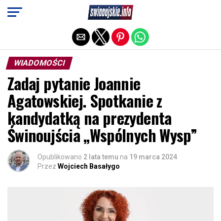
Exit mobile version
WIADOMOŚCI
Zadaj pytanie Joannie
Agatowskiej. Spotkanie z
kandydatką na prezydenta
Świnoujścia „Wspólnych Wysp”
Opublikowano
2 lata temu
na
19 marca 2024
Przez
Wojciech Basałygo