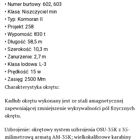
•
Numer burtowy: 602, 603
•
Klasa: Niszczyciel min
•
Typ: Kormoran II
•
Projekt: 258
•
Wyporność: 830 t
•
Długość: 58,5 m
•
Szerokość: 10,3 m
•
Zanurzenie: 2,7 m
•
Klasa lodowa: L-3
•
Prędkość: 15 w
•
Zasięg: 2500 Mm
Charakterystyka okrętu:
Kadłub okrętu wykonany jest ze stali amagnetycznej
zapewniającej zmniejszenie wykrywalności pól fizycznych
okrętu.
Uzbrojenie: okrętowy system uzbrojenia OSU-35K z 35-
milimetrową armatą AM-35K; wielkokalibrowe karabiny