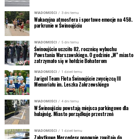
WIADOMOŚCI
3 dni temu
Wakacyjna atmosfera i sportowe emocje na 458.
parkrunie w Świnoujściu
WIADOMOŚCI
5 dni temu
Świnoujście uczciło 82. rocznicę wybuchu
Powstania Warszawskiego. O godzinie „W” miasto
zatrzymało się w hołdzie Bohaterom
WIADOMOŚCI
1 dzień temu
Jarigol Team Flota Świnoujście zwycięzcą III
Memoriału im. Leszka Zakrzewskiego
WIADOMOŚCI
4 dni temu
W Świnoujściu powstają miejsca parkingowe dla
hulajnóg. Miasto porządkuje przestrzeń
WIADOMOŚCI
1 dzień temu
Zabytkowe Mercedesy ponownie zawitają do