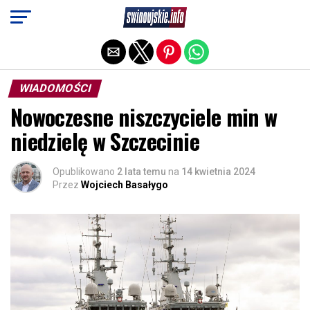
Exit mobile version
WIADOMOŚCI
Nowoczesne niszczyciele min w
niedzielę w Szczecinie
Opublikowano
2 lata temu
na
14 kwietnia 2024
Przez
Wojciech Basałygo