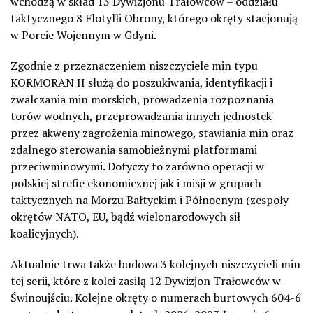
wchodzą w skład 13 Dywizjonu Trałowców – oddziału
taktycznego 8 Flotylli Obrony, którego okręty stacjonują
w Porcie Wojennym w Gdyni.
Zgodnie z przeznaczeniem niszczyciele min typu
KORMORAN II służą do poszukiwania, identyfikacji i
zwalczania min morskich, prowadzenia rozpoznania
torów wodnych, przeprowadzania innych jednostek
przez akweny zagrożenia minowego, stawiania min oraz
zdalnego sterowania samobieżnymi platformami
przeciwminowymi. Dotyczy to zarówno operacji w
polskiej strefie ekonomicznej jak i misji w grupach
taktycznych na Morzu Bałtyckim i Północnym (zespoły
okrętów NATO, EU, bądź wielonarodowych sił
koalicyjnych).
Aktualnie trwa także budowa 3 kolejnych niszczycieli min
tej serii, które z kolei zasilą 12 Dywizjon Trałowców w
Świnoujściu. Kolejne okręty o numerach burtowych 604-6