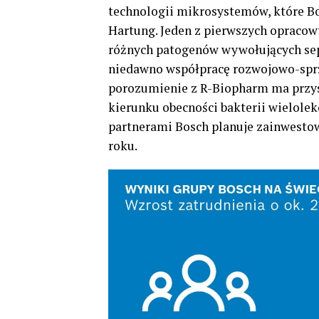
technologii mikrosystemów, które Bo
Hartung. Jeden z pierwszych oprac
różnych patogenów wywołujących seps
niedawno współpracę rozwojowo-sprz
porozumienie z R-Biopharm ma przys
kierunku obecności bakterii wielol
partnerami Bosch planuje zainwestow
roku.