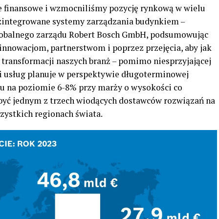
e finansowe i wzmocniliśmy pozycję rynkową w wielu
zintegrowane systemy zarządzania budynkiem –
globalnego zarządu Robert Bosch GmbH, podsumowując
 innowacjom, partnerstwom i poprzez przejęcia, aby jak
 transformacji naszych branż – pomimo niesprzyjającej
 i usług planuje w perspektywie długoterminowej
tu na poziomie 6-8% przy marży o wysokości co
 być jednym z trzech wiodących dostawców rozwiązań na
zystkich regionach świata.