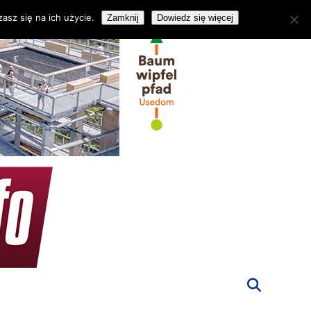
asz się na ich użycie.
Zamknij
Dowiedz się więcej