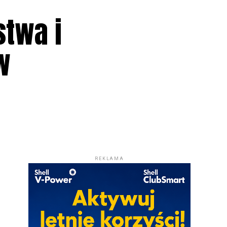
stwa i
w
REKLAMA