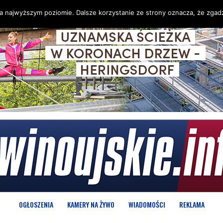
na najwyższym poziomie. Dalsze korzystanie ze strony oznacza, że zgadz
OGŁOSZENIA
KAMERY NA ŻYWO
WIADOMOŚCI
REKLAMA