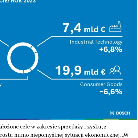
łożone cele w zakresie sprzedaży i zysku, z
zrostu mimo niepomyślnej sytuacji ekonomicznej. „W