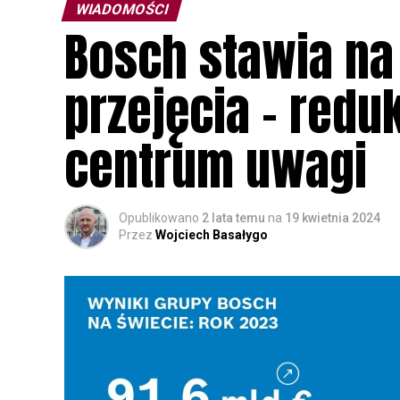
WIADOMOŚCI
Bosch stawia na
przejęcia – redu
centrum uwagi
Opublikowano
2 lata temu
na
19 kwietnia 2024
Przez
Wojciech Basałygo