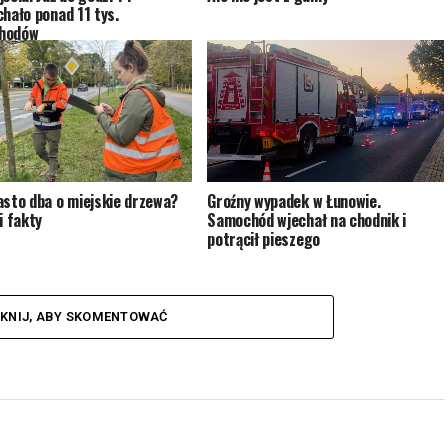
chało ponad 11 tys.
hodów
asto dba o miejskie drzewa?
Groźny wypadek w Łunowie.
i fakty
Samochód wjechał na chodnik i
potrącił pieszego
IKNIJ, ABY SKOMENTOWAĆ