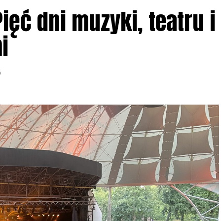
ięć dni muzyki, teatru i
i
6