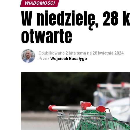
WIADOMOŚCI
W niedzielę, 28 
otwarte
Opublikowano
2 lata temu
na
28 kwietnia 2024
Przez
Wojciech Basałygo