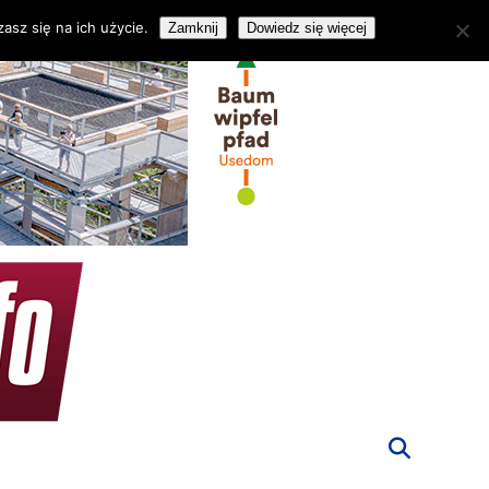
asz się na ich użycie.
Zamknij
Dowiedz się więcej