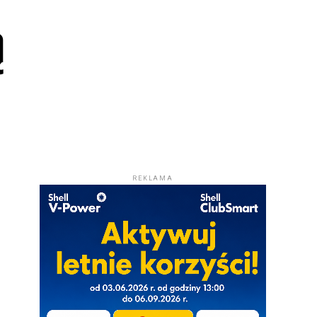
ą
REKLAMA