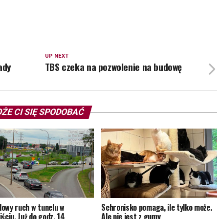
UP NEXT
ady
TBS czeka na pozwolenie na budowę
ŻE CI SIĘ SPODOBAĆ
owy ruch w tunelu w
Schronisko pomaga, ile tylko może.
ściu. Już do godz. 14
Ale nie jest z gumy