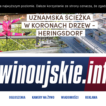
na najwyższym poziomie. Dalsze korzystanie ze strony oznacza, że zgadz
OGŁOSZENIA
KAMERY NA ŻYWO
WIADOMOŚCI
REKLAMA