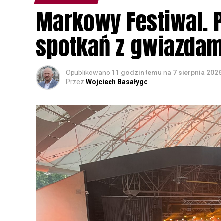
Markowy Festiwal. P
spotkań z gwiazdam
Opublikowano
11 godzin temu
na
7 sierpnia 202
Przez
Wojciech Basałygo