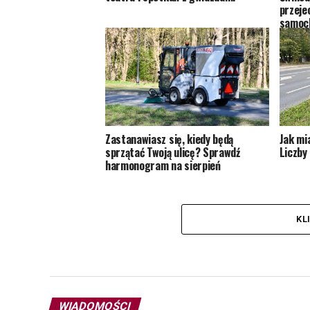
przeje
samoc
Zastanawiasz się, kiedy będą
Jak mi
sprzątać Twoją ulicę? Sprawdź
Liczby 
harmonogram na sierpień
KL
WIADOMOŚCI