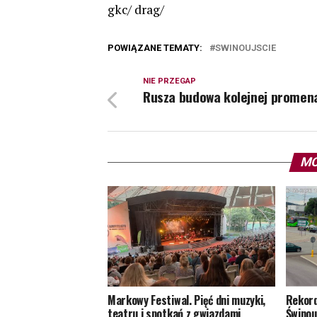
gkc/ drag/
POWIĄZANE TEMATY:
SWINOUJSCIE
NIE PRZEGAP
Rusza budowa kolejnej promen
MO
Markowy Festiwal. Pięć dni muzyki,
Rekord
teatru i spotkań z gwiazdami
Świnouj