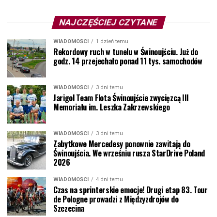
NAJCZĘŚCIEJ CZYTANE
WIADOMOŚCI
1 dzień temu
Rekordowy ruch w tunelu w Świnoujściu. Już do
godz. 14 przejechało ponad 11 tys. samochodów
WIADOMOŚCI
3 dni temu
Jarigol Team Flota Świnoujście zwycięzcą III
Memoriału im. Leszka Zakrzewskiego
WIADOMOŚCI
3 dni temu
Zabytkowe Mercedesy ponownie zawitają do
Świnoujścia. We wrześniu rusza StarDrive Poland
2026
WIADOMOŚCI
4 dni temu
Czas na sprinterskie emocje! Drugi etap 83. Tour
de Pologne prowadzi z Międzyzdrojów do
Szczecina