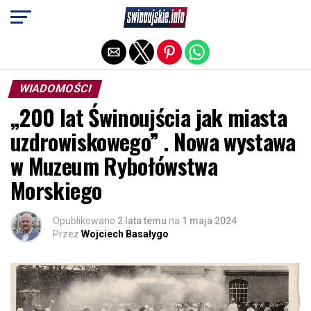
Exit mobile version
WIADOMOŚCI
„200 lat Świnoujścia jak miasta
uzdrowiskowego” . Nowa wystawa
w Muzeum Rybołówstwa
Morskiego
Opublikowano
2 lata temu
na
1 maja 2024
Przez
Wojciech Basałygo